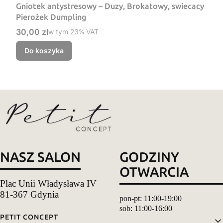
Gniotek antystresowy – Duzy, Brokatowy, swiecacy
Pierożek Dumpling
Cena brutto
30,00 zł
w tym %s VAT
w tym
23%
VAT
Do koszyka
NASZ SALON
GODZINY
OTWARCIA
Plac Unii Władysława IV
81-367 Gdynia
pon-pt: 11:00-19:00
sob: 11:00-16:00
Linki w stopce
PETIT CONCEPT