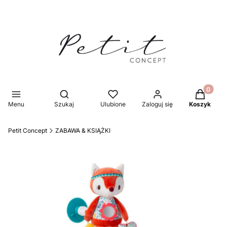
Produkty 
Otwórz wyszukiwarkę
Menu
Szukaj
Ulubione
Zaloguj się
Koszyk
Petit Concept
ZABAWA & KSIĄŻKI