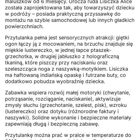
maluszków od 6 miesięcy. Urocza ruda Lisiczka Alice
została zaprojektowana tak, aby towarzyszyć dziecku
w podróży – posiada praktyczną przyssawkę do
montażu na szybie samochodowej lub innych gładkich
powierzchniach.
Przytulanka pełna jest sensorycznych atrakcji: giętki
ogon łączy ją z mocowaniem, na brzuchu znajduje się
miękkie lustereczko, w jednej łapce ptaszek-
grzechotka, w drugiej jabłuszko z holograficzną
tkaniną, które piszczy przy naciskaniu oraz
szeleszcząca noga z naszywką-motylkiem. Lisiczka
ma haftowaną indiańską opaskę i futrzane buty, co
dodatkowo pobudza wyobraźnię dziecka.
Zabawka wspiera rozwój małej motoryki (chwytanie,
potrząsanie, rozciąganie, naciskanie), aktywizuje
zmysły słuchu (grzechotanie, szelest, pisk), wzroku
(lustereczko) oraz dotyku (różnorodne faktury i
naszywki). Solidne wykonanie i bezpieczne materiały
zapewniają długą i bezpieczną zabawę.
Przytulankę można prać w pralce w temperaturze do