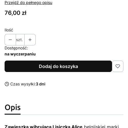
Przejdź do pełnego opisu
Cena
76,00 zł
Ilość
szt.
Dostępność:
na wyczerpaniu
Dodaj do koszyka
Czas wysyłki:
3 dni
Opis
Zawieszka wibrująca Lisiczka Alice
belgijskiej marki