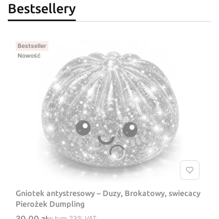
Bestsellery
Bestseller
Nowość
Gniotek antystresowy – Duzy, Brokatowy, swiecacy
Pierożek Dumpling
Cena brutto
30,00 zł
w tym %s VAT
w tym
23%
VAT