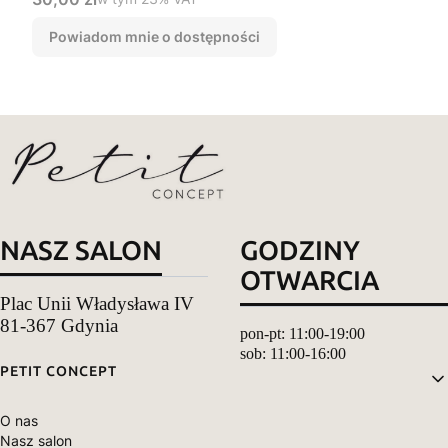
Powiadom mnie o dostępności
NASZ SALON
GODZINY
OTWARCIA
Plac Unii Władysława IV
81-367 Gdynia
pon-pt: 11:00-19:00
sob: 11:00-16:00
Linki w stopce
PETIT CONCEPT
O nas
Nasz salon