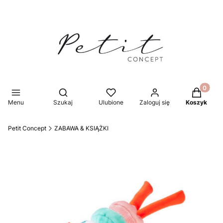
Produkty 
Otwórz wyszukiwarkę
Menu
Szukaj
Ulubione
Zaloguj się
Koszyk
Petit Concept
ZABAWA & KSIĄŻKI