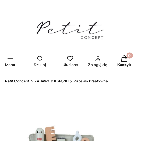
Produkty 
Otwórz wyszukiwarkę
Menu
Szukaj
Ulubione
Zaloguj się
Koszyk
Petit Concept
ZABAWA & KSIĄŻKI
Zabawa kreatywna