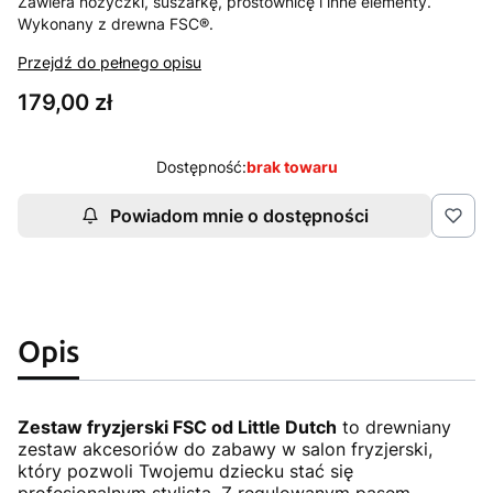
Zawiera nożyczki, suszarkę, prostownicę i inne elementy.
Wykonany z drewna FSC®.
Przejdź do pełnego opisu
Cena
179,00 zł
Dostępność:
brak towaru
Powiadom mnie o dostępności
Opis
Zestaw fryzjerski FSC od Little Dutch
to drewniany
zestaw akcesoriów do zabawy w salon fryzjerski,
który pozwoli Twojemu dziecku stać się