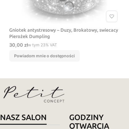
Gniotek antystresowy – Duzy, Brokatowy, swiecacy
Pierożek Dumpling
Cena brutto
30,00 zł
w tym %s VAT
w tym
23%
VAT
Powiadom mnie o dostępności
NASZ SALON
GODZINY
OTWARCIA