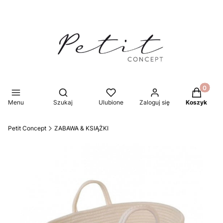
Produkty 
Otwórz wyszukiwarkę
Menu
Szukaj
Ulubione
Zaloguj się
Koszyk
Petit Concept
ZABAWA & KSIĄŻKI