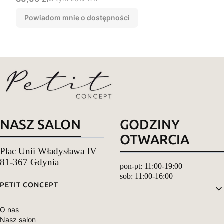
Powiadom mnie o dostępności
NASZ SALON
GODZINY
OTWARCIA
Plac Unii Władysława IV
81-367 Gdynia
pon-pt: 11:00-19:00
sob: 11:00-16:00
Linki w stopce
PETIT CONCEPT
O nas
Nasz salon