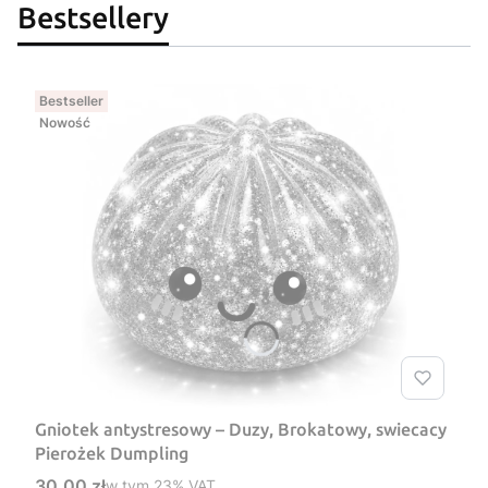
Bestsellery
Bestseller
Nowość
Gniotek antystresowy – Duzy, Brokatowy, swiecacy
Pierożek Dumpling
Cena brutto
30,00 zł
w tym %s VAT
w tym
23%
VAT