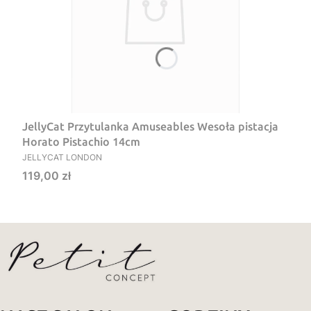
JellyCat Przytulanka Amuseables Wesoła pistacja
Horato Pistachio 14cm
PRODUCENT
JELLYCAT LONDON
Cena
119,00 zł