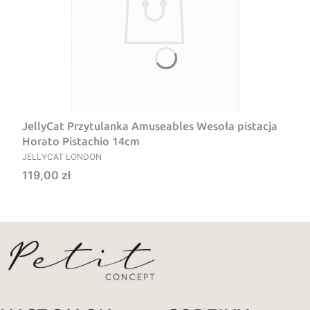
JellyCat Przytulanka Amuseables Wesoła pistacja
Horato Pistachio 14cm
PRODUCENT
JELLYCAT LONDON
Cena
119,00 zł