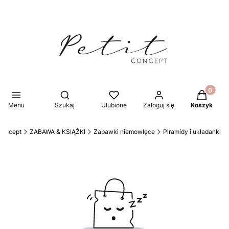
Produkty 
Otwórz wyszukiwarkę
Menu
Szukaj
Ulubione
Zaloguj się
Koszyk
 Concept
ZABAWA & KSIĄŻKI
Zabawki niemowlęce
Piramidy i układanki