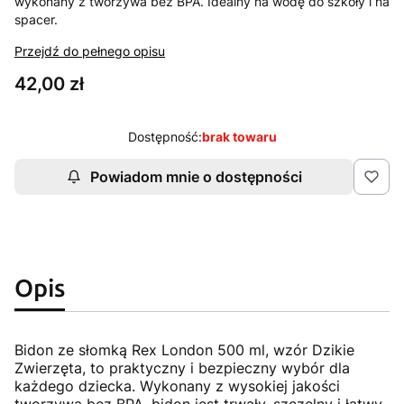
wykonany z tworzywa bez BPA. Idealny na wodę do szkoły i na
spacer.
Przejdź do pełnego opisu
Cena
42,00 zł
Dostępność:
brak towaru
Powiadom mnie o dostępności
Opis
Bidon ze słomką Rex London 500 ml, wzór Dzikie
Zwierzęta, to praktyczny i bezpieczny wybór dla
każdego dziecka. Wykonany z wysokiej jakości