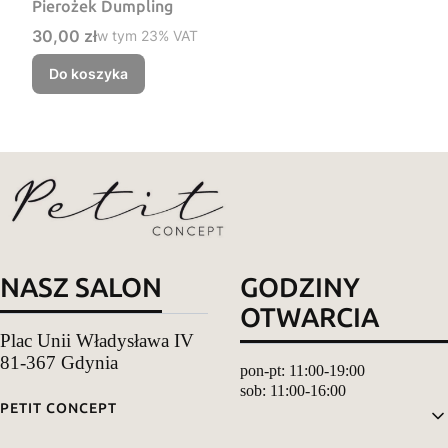
Pierożek Dumpling
Cena brutto
30,00 zł
w tym %s VAT
w tym
23%
VAT
Do koszyka
NASZ SALON
GODZINY
OTWARCIA
Plac Unii Władysława IV
81-367 Gdynia
pon-pt: 11:00-19:00
sob: 11:00-16:00
Linki w stopce
PETIT CONCEPT