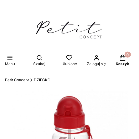
Produkty 
Otwórz wyszukiwarkę
Menu
Szukaj
Ulubione
Zaloguj się
Koszyk
Petit Concept
DZIECKO