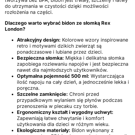
tworzywa bez BPA, bidon jest trwały, szczelny i łatwy
do utrzymania w czystości dzięki możliwości
rozłożenia na części.
Dlaczego warto wybrać bidon ze słomką Rex
London?
Atrakcyjny design:
Kolorowe wzory inspirowane
retro i motywami dzikich zwierząt są
ponadczasowe i lubiane przez dzieci.
Bezpieczna słomka:
Miękka i delikatna słomka
zapobiega rozlewaniu napojów i jest bezpieczna
nawet dla najmłodszych użytkowników.
Optymalna pojemność 500 ml:
Wystarczająca
ilość napoju na cały dzień, a jednocześnie lekka i
poręczna.
Szczelne zamknięcie:
Chroni przed
przypadkowym wylaniem się płynów podczas
przenoszenia w plecaku czy torbie.
Ergonomiczny kształt i wygodny uchwyt:
Zapewniają łatwe chwytanie i komfort
użytkowania dla dzieci w różnym wieku.
Ekologiczne materiały:
Bidon wykonany z