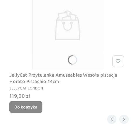
JellyCat Przytulanka Amuseables Wesoła pistacja
Horato Pistachio 14cm
PRODUCENT
JELLYCAT LONDON
Cena
119,00 zł
Do koszyka