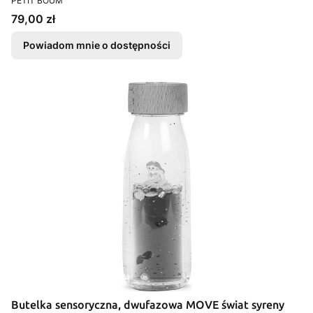
PETIT BOUM
Cena
79,00 zł
Powiadom mnie o dostępności
Butelka sensoryczna, dwufazowa MOVE świat syreny