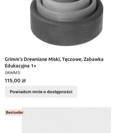
Grimm's Drewniane Miski, Tęczowe, Zabawka
Edukacyjna 1+
PRODUCENT
GRIMM’S
Cena
115,00 zł
Powiadom mnie o dostępności
Bestseller