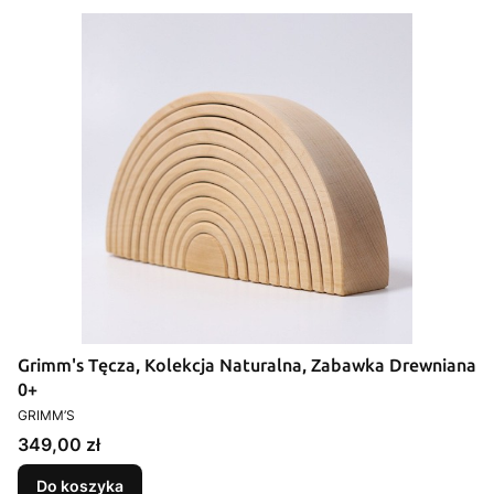
Grimm's Tęcza, Kolekcja Naturalna, Zabawka Drewniana
0+
PRODUCENT
GRIMM’S
Cena
349,00 zł
Do koszyka