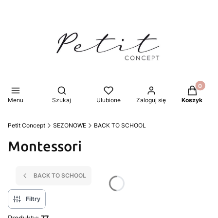
Produkty 
Otwórz wyszukiwarkę
Menu
Szukaj
Ulubione
Zaloguj się
Koszyk
Petit Concept
SEZONOWE
BACK TO SCHOOL
Montessori
BACK TO SCHOOL
Filtry
Produkty:
77