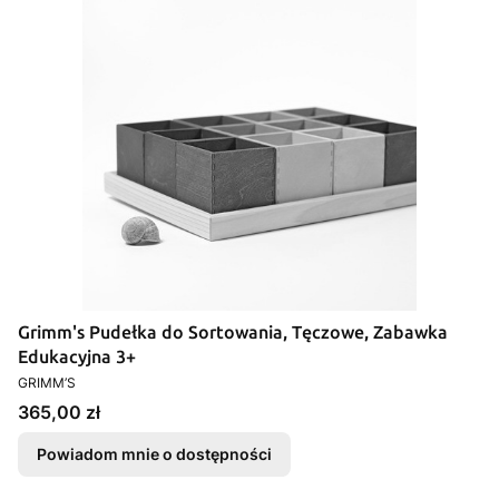
Grimm's Pudełka do Sortowania, Tęczowe, Zabawka
Edukacyjna 3+
PRODUCENT
GRIMM’S
Cena
365,00 zł
Powiadom mnie o dostępności