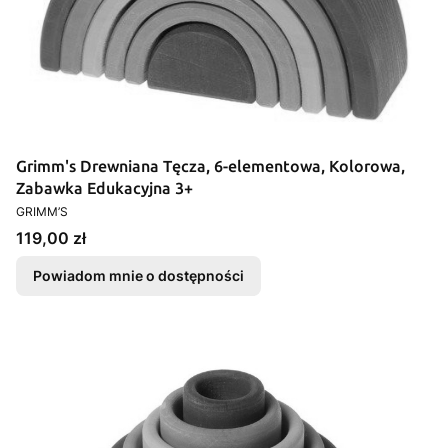
Grimm's Drewniana Tęcza, 6-elementowa, Kolorowa,
Zabawka Edukacyjna 3+
PRODUCENT
GRIMM’S
Cena
119,00 zł
Powiadom mnie o dostępności