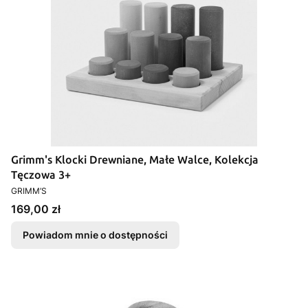
Grimm's Klocki Drewniane, Małe Walce, Kolekcja
Tęczowa 3+
PRODUCENT
GRIMM’S
Cena
169,00 zł
Powiadom mnie o dostępności