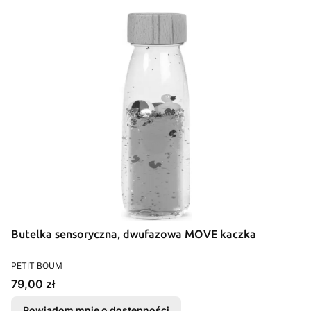
Butelka sensoryczna, dwufazowa MOVE kaczka
PRODUCENT
PETIT BOUM
Cena
79,00 zł
Powiadom mnie o dostępności