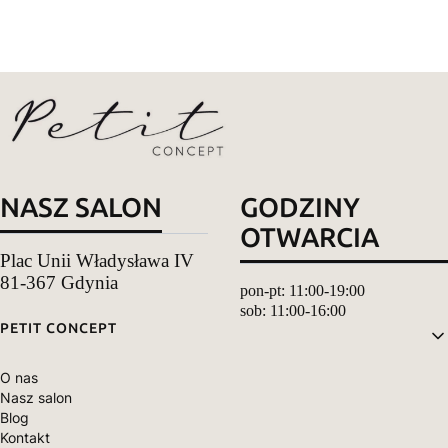
NASZ SALON
GODZINY
OTWARCIA
Plac Unii Władysława IV
81-367 Gdynia
pon-pt: 11:00-19:00
sob: 11:00-16:00
Linki w stopce
PETIT CONCEPT
O nas
Nasz salon
Blog
Kontakt