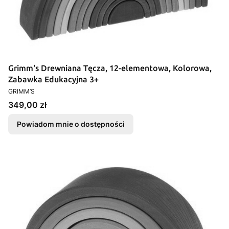
Grimm's Drewniana Tęcza, 12-elementowa, Kolorowa,
Zabawka Edukacyjna 3+
PRODUCENT
GRIMM’S
Cena
349,00 zł
Powiadom mnie o dostępności