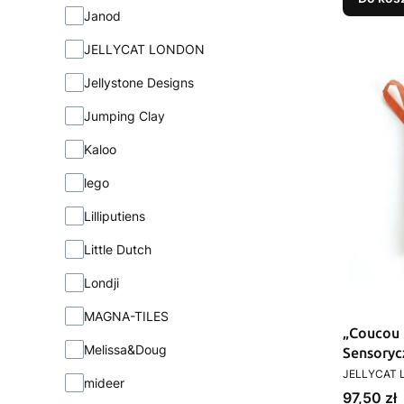
Janod
JELLYCAT LONDON
Jellystone Designs
Jumping Clay
Kaloo
lego
Lilliputiens
Little Dutch
Londji
MAGNA-TILES
„Coucou 
Melissa&Doug
Sensoryc
PRODUCEN
LONDO
JELLYCAT
mideer
Cena
97,50 zł