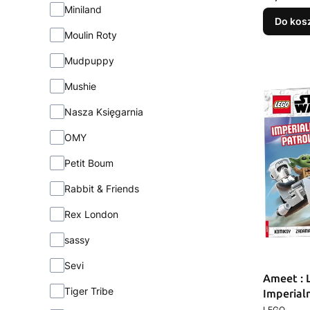
Miniland
Do kos
Moulin Roty
Mudpuppy
Mushie
Nasza Księgarnia
OMY
Petit Boum
Rabbit & Friends
Rex London
sassy
Sevi
Ameet : 
Tiger Tribe
Imperial
PRODUCEN
LEGO