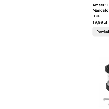
Ameet: 
Mandalor
PRODUCEN
LEGO
Cena
19,99 zł
Powiad