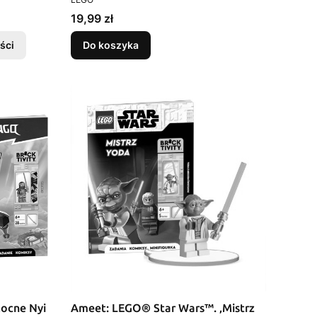
Cena
19,99 zł
ści
Do koszyka
ocne Nyi
Ameet: LEGO® Star Wars™. ‚Mistrz