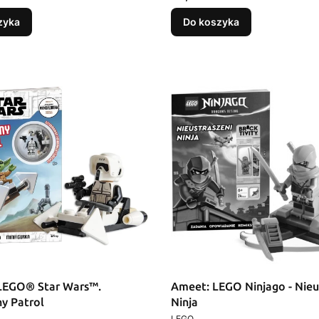
zyka
Do koszyka
LEGO® Star Wars™.
Ameet: LEGO Ninjago - Nieu
ny Patrol
Ninja
T
PRODUCENT
LEGO