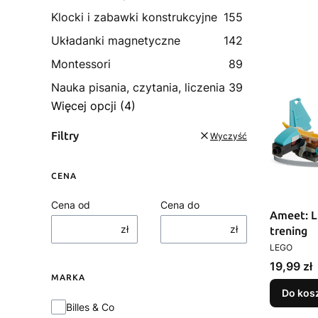
Klocki i zabawki konstrukcyjne
155
Układanki magnetyczne
142
Montessori
89
Nauka pisania, czytania, liczenia
39
Więcej opcji (4)
Filtry
Wyczyść
CENA
Cena od
Cena do
Ameet: LEG
zł
zł
trening
PRODUCEN
LEGO
Cena
19,99 zł
MARKA
Do kos
Marka
Billes & Co