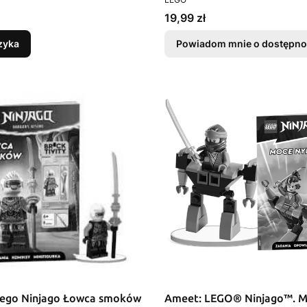
Cena
19,99 zł
zyka
Powiadom mnie o dostępno
Lego Ninjago Łowca smoków
Ameet: LEGO® Ninjago™. M