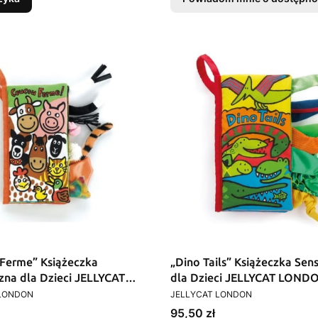
Ferme” Książeczka
„Dino Tails” Książeczka Sen
zna dla Dzieci JELLYCAT
dla Dzieci JELLYCAT LOND
T
PRODUCENT
N
 LONDON
JELLYCAT LONDON
Cena
95,50 zł