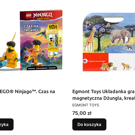
O® Ninjago™. Czas na
Egmont Toys Układanka gra
magnetyczna Dżungla, kre
T
PRODUCENT
zabawa dla dzieci
EGMONT TOYS
Cena
75,00 zł
zyka
Do koszyka