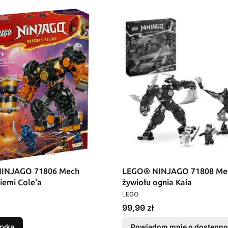
INJAGO 71806 Mech
LEGO® NINJAGO 71808 Me
iemi Cole'a
żywiołu ognia Kaia
T
PRODUCENT
LEGO
Cena
99,99 zł
zyka
Powiadom mnie o dostępno