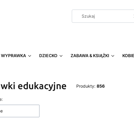
WYPRAWKA
DZIECKO
ZABAWA & KSIĄŻKI
KOBI
wki edukacyjne
Produkty:
856
a produktów
e:
ne