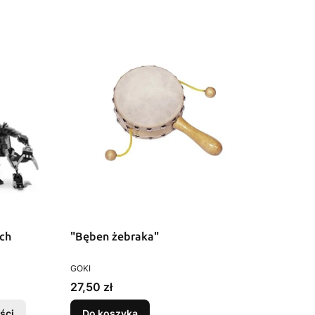
ch
"Bęben żebraka"
PRODUCENT
GOKI
Cena
27,50 zł
ści
Do koszyka