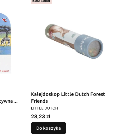
Bestseller
Kalejdoskop Little Dutch Forest
atywna
Friends
PRODUCENT
LITTLE DUTCH
Cena
28,23 zł
Do koszyka