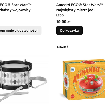
LEGO® Star Wars™.
Ameet:LEGO® Star Wars™.
iańscy wojownicy
Największy mistrz jedi
T
PRODUCENT
LEGO
Cena
19,99 zł
om mnie o dostępności
Do koszyka
Nowość