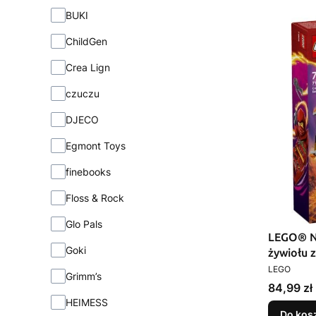
BUKI
ChildGen
Crea Lign
czuczu
DJECO
Egmont Toys
finebooks
Floss & Rock
Glo Pals
LEGO® N
Goki
żywiołu z
PRODUCEN
LEGO
Grimm’s
Cena
84,99 zł
HEIMESS
Do kos