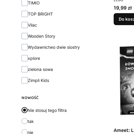
TIMIO
Cena
19,99 zł
TOP BRIGHT
Do kos
Vilac
Wooden Story
Wydawnictwo dwie siostry
xplore
zielona sowa
Zimpli Kids
NOWOŚĆ
Nie stosuj tego filtra
tak
Ameet: 
nie