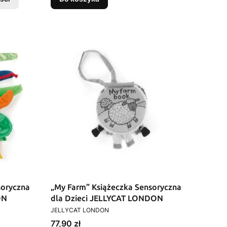
soryczna
„My Farm” Książeczka Sensoryczna
ON
dla Dzieci JELLYCAT LONDON
PRODUCENT
JELLYCAT LONDON
Cena
77,90 zł