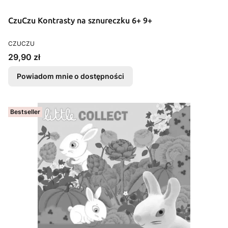
CzuCzu Kontrasty na sznureczku 6+ 9+
PRODUCENT
CZUCZU
Cena
29,90 zł
Powiadom mnie o dostępności
Bestseller