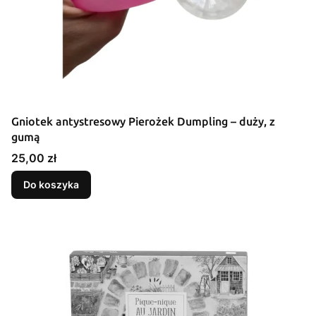
Gniotek antystresowy Pierożek Dumpling – duży, z
gumą
Cena
25,00 zł
Do koszyka