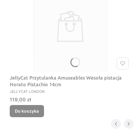
JellyCat Przytulanka Amuseables Wesoła pistacja
Horato Pistachio 14cm
PRODUCENT
JELLYCAT LONDON
Cena
119,00 zł
Do koszyka