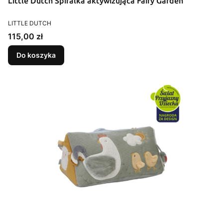
Little Dutch Spiralka aktywizująca Fairy Garden
PRODUCENT
LITTLE DUTCH
Cena
115,00 zł
Do koszyka