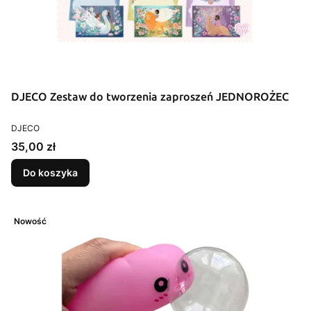
DJECO Zestaw do tworzenia zaproszeń JEDNOROŻEC
PRODUCENT
DJECO
Cena
35,00 zł
Do koszyka
Nowość