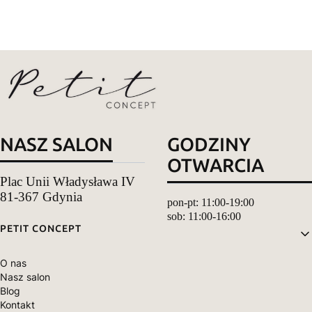
NASZ SALON
GODZINY
OTWARCIA
Plac Unii Władysława IV
81-367 Gdynia
pon-pt: 11:00-19:00
sob: 11:00-16:00
Linki w stopce
PETIT CONCEPT
O nas
Nasz salon
Blog
Kontakt