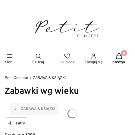
Produkty 
Otwórz wyszukiwarkę
Menu
Szukaj
Ulubione
Zaloguj się
Koszyk
Petit Concept
ZABAWA & KSIĄŻKI
Zabawki wg wieku
ZABAWA & KSIĄŻKI
Filtry
Produkty:
1789