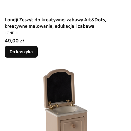
Londji Zeszyt do kreatywnej zabawy Art&Dots,
kreatywne malowanie, edukacja i zabawa
PRODUCENT
LONDJI
Cena
49,00 zł
Do koszyka