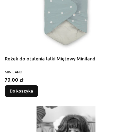
Rożek do otulenia lalki Miętowy Miniland
PRODUCENT
MINILAND
Cena
79,00 zł
Do koszyka