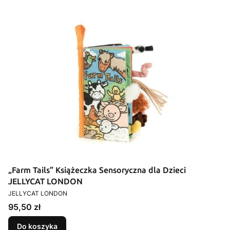
„Farm Tails” Książeczka Sensoryczna dla Dzieci
JELLYCAT LONDON
PRODUCENT
JELLYCAT LONDON
Cena
95,50 zł
Do koszyka