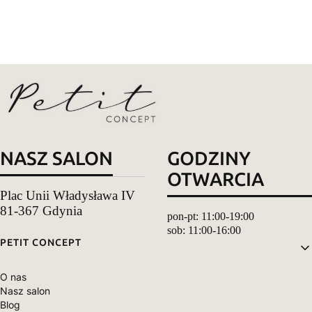
NASZ SALON
GODZINY
OTWARCIA
Plac Unii Władysława IV
81-367 Gdynia
pon-pt: 11:00-19:00
sob: 11:00-16:00
Linki w stopce
PETIT CONCEPT
O nas
Nasz salon
Blog