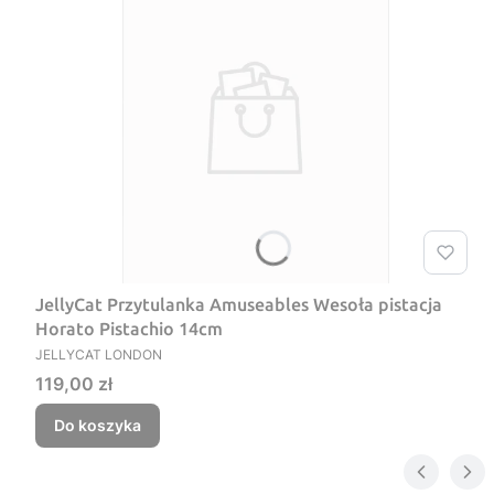
JellyCat Przytulanka Amuseables Wesoła pistacja
Horato Pistachio 14cm
PRODUCENT
JELLYCAT LONDON
Cena
119,00 zł
Do koszyka