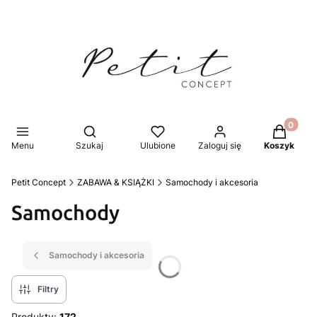
Produkty 
Otwórz wyszukiwarkę
Menu
Szukaj
Ulubione
Zaloguj się
Koszyk
Petit Concept
ZABAWA & KSIĄŻKI
Samochody i akcesoria
Samochody
Samochody i akcesoria
Filtry
Produkty:
172