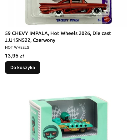
59 CHEVY IMPALA, Hot Wheels 2026, Die cast
JJJ15N522, Czerwony
PRODUCENT
HOT WHEELS
Cena
13,95 zł
Do koszyka