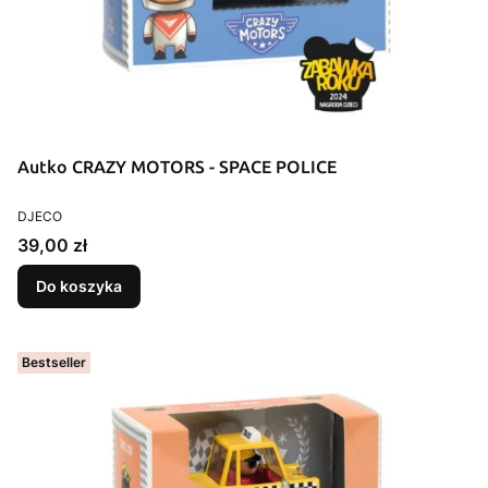
Autko CRAZY MOTORS - SPACE POLICE
PRODUCENT
DJECO
Cena
39,00 zł
Do koszyka
Bestseller