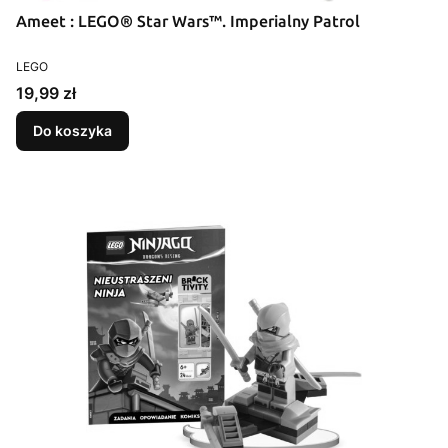
Ameet : LEGO® Star Wars™. Imperialny Patrol
PRODUCENT
LEGO
Cena
19,99 zł
Do koszyka