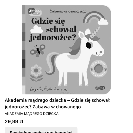
Akademia mądrego dziecka – Gdzie się schował
jednorożec? Zabawa w chowanego
PRODUCENT
AKADEMIA MĄDREGO DZIECKA
Cena
29,99 zł
Powiadom mnie o dostępności