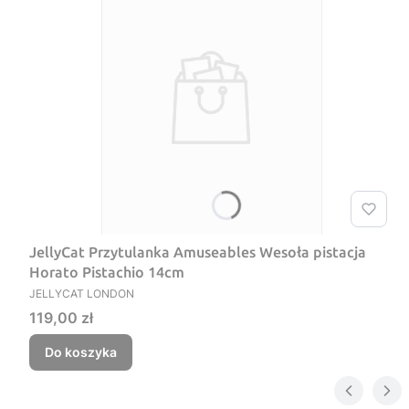
JellyCat Przytulanka Amuseables Wesoła pistacja
Horato Pistachio 14cm
PRODUCENT
JELLYCAT LONDON
Cena
119,00 zł
Do koszyka