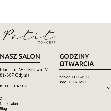
NASZ SALON
GODZINY
OTWARCIA
Plac Unii Władysława IV
81-367 Gdynia
pon-pt: 11:00-19:00
sob: 11:00-16:00
Linki w stopce
PETIT CONCEPT
O nas
Nasz salon
Blog