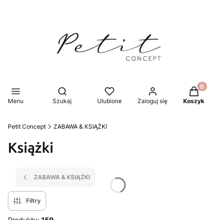
Produkty 
Otwórz wyszukiwarkę
Menu
Szukaj
Ulubione
Zaloguj się
Koszyk
Petit Concept
ZABAWA & KSIĄŻKI
Książki
ZABAWA & KSIĄŻKI
Filtry
Produkty:
159