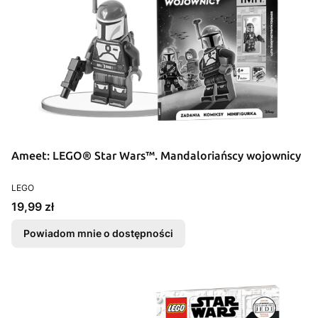
Ameet: LEGO® Star Wars™. Mandaloriańscy wojownicy
PRODUCENT
LEGO
Cena
19,99 zł
Powiadom mnie o dostępności