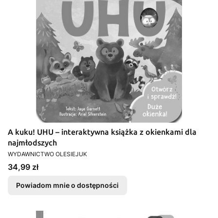
A kuku! UHU – interaktywna książka z okienkami dla
najmłodszych
PRODUCENT
WYDAWNICTWO OLESIEJUK
Cena
34,99 zł
Powiadom mnie o dostępności