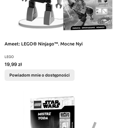
Ameet: LEGO® Ninjago™. Mocne Nyi
PRODUCENT
LEGO
Cena
19,99 zł
Powiadom mnie o dostępności