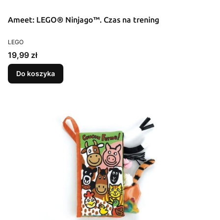
Ameet: LEGO® Ninjago™. Czas na trening
PRODUCENT
LEGO
Cena
19,99 zł
Do koszyka