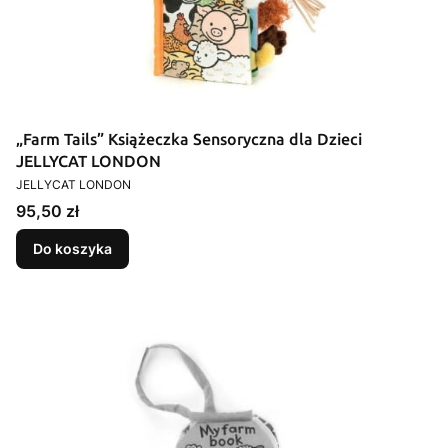
„Farm Tails” Książeczka Sensoryczna dla Dzieci
JELLYCAT LONDON
PRODUCENT
JELLYCAT LONDON
Cena
95,50 zł
Do koszyka