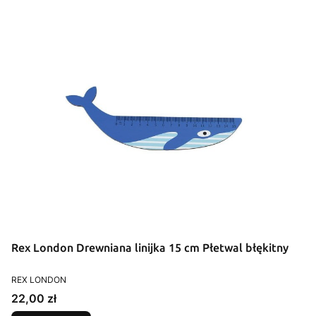
Rex London Drewniana linijka 15 cm Płetwal błękitny
PRODUCENT
REX LONDON
Cena
22,00 zł