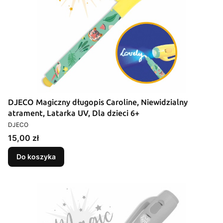
DJECO Magiczny długopis Caroline, Niewidzialny
atrament, Latarka UV, Dla dzieci 6+
PRODUCENT
DJECO
Cena
15,00 zł
Do koszyka