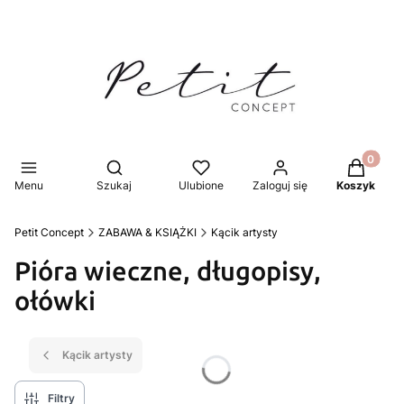
Produkty 
Otwórz wyszukiwarkę
Menu
Szukaj
Ulubione
Zaloguj się
Koszyk
Petit Concept
ZABAWA & KSIĄŻKI
Kącik artysty
Pióra wieczne, długopisy,
ołówki
Kącik artysty
Filtry