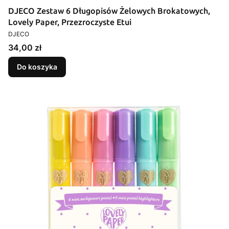
DJECO Zestaw 6 Długopisów Żelowych Brokatowych,
Lovely Paper, Przezroczyste Etui
PRODUCENT
DJECO
Cena
34,00 zł
Do koszyka