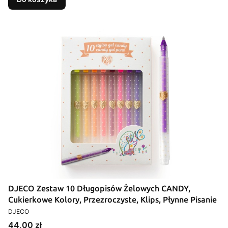
DJECO Zestaw 10 Długopisów Żelowych CANDY,
Cukierkowe Kolory, Przezroczyste, Klips, Płynne Pisanie
PRODUCENT
DJECO
Cena
44,00 zł