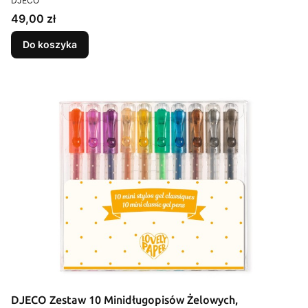
DJECO
Cena
49,00 zł
Do koszyka
DJECO Zestaw 10 Minidługopisów Żelowych,