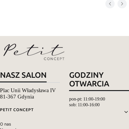
NASZ SALON
GODZINY
OTWARCIA
Plac Unii Władysława IV
81-367 Gdynia
pon-pt: 11:00-19:00
sob: 11:00-16:00
Linki w stopce
PETIT CONCEPT
O nas