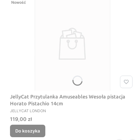
Nowość
JellyCat Przytulanka Amuseables Wesoła pistacja
Horato Pistachio 14cm
PRODUCENT
JELLYCAT LONDON
Cena
119,00 zł
Do koszyka