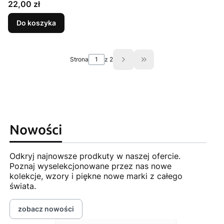
Cena
22,00 zł
Do koszyka
Strona
z 2
Przejdź do ostatniej st
Nowości
Odkryj najnowsze prodkuty w naszej ofercie.
Poznaj wyselekcjonowane przez nas nowe
kolekcje, wzory i piękne nowe marki z całego
świata.
zobacz nowości