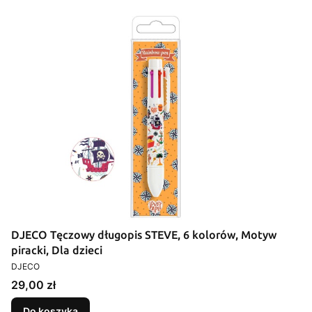
DJECO Tęczowy długopis STEVE, 6 kolorów, Motyw
piracki, Dla dzieci
PRODUCENT
DJECO
Cena
29,00 zł
Do koszyka