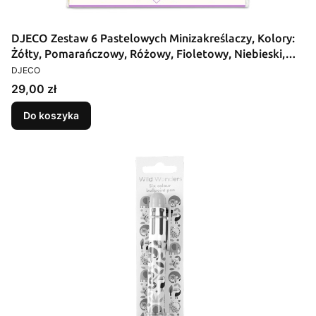
DJECO Zestaw 6 Pastelowych Minizakreślaczy, Kolory:
Żółty, Pomarańczowy, Różowy, Fioletowy, Niebieski,
PRODUCENT
Zielony, Przezroczyste Etui
DJECO
Cena
29,00 zł
Do koszyka