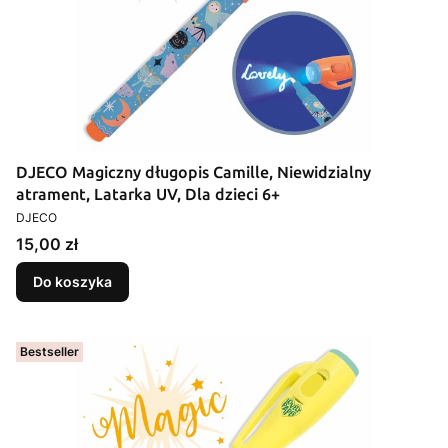
DJECO Magiczny długopis Camille, Niewidzialny
atrament, Latarka UV, Dla dzieci 6+
PRODUCENT
DJECO
Cena
15,00 zł
Do koszyka
Bestseller