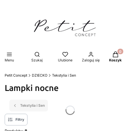
Produkty 
Otwórz wyszukiwarkę
Menu
Szukaj
Ulubione
Zaloguj się
Koszyk
Petit Concept
DZIECKO
Tekstylia i Sen
Lampki nocne
Tekstylia i Sen
Filtry
Produkty:
8