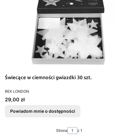
Świecące w ciemności gwiazdki 30 szt.
PRODUCENT
REX LONDON
Cena
29,00 zł
Powiadom mnie o dostępności
Strona
z 1