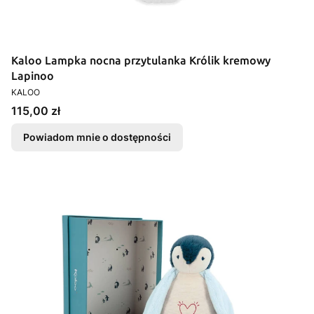
Kaloo Lampka nocna przytulanka Królik kremowy
Lapinoo
PRODUCENT
KALOO
Cena
115,00 zł
Powiadom mnie o dostępności