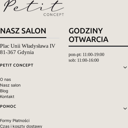
NASZ SALON
GODZINY
OTWARCIA
Plac Unii Władysława IV
81-367 Gdynia
pon-pt: 11:00-19:00
sob: 11:00-16:00
Linki w stopce
PETIT CONCEPT
O nas
Nasz salon
Blog
Kontakt
POMOC
Formy Płatności
Czas i koszty dostawy