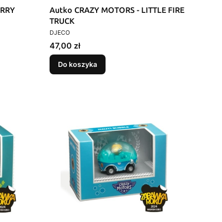
URRY
Autko CRAZY MOTORS - LITTLE FIRE
TRUCK
PRODUCENT
DJECO
Cena
47,00 zł
Do koszyka