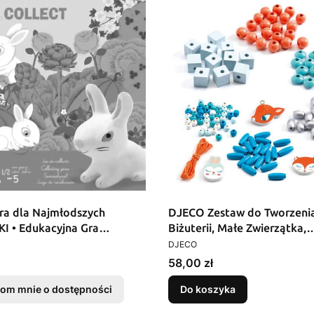
a dla Najmłodszych
DJECO Zestaw do Tworzeni
I • Edukacyjna Gra
Biżuterii, Małe Zwierzątka,
T
PRODUCENT
 • Dla Dzieci 2,5-5 lat
Kreatywny, DIY, Dla dzieci
DJECO
Cena
58,00 zł
om mnie o dostępności
Do koszyka