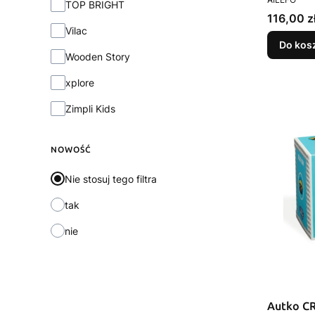
TOP BRIGHT
Cena
116,00 z
Vilac
Do kos
Wooden Story
xplore
Zimpli Kids
NOWOŚĆ
Nie stosuj tego filtra
tak
nie
Autko C