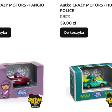
RAZY MOTORS - FANGIO
Autko CRAZY MOTORS - H
POLICE
T
PRODUCENT
DJECO
Cena
39,00 zł
zyka
Do koszyka