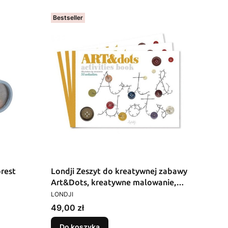
Bestseller
orest
Londji Zeszyt do kreatywnej zabawy
Art&Dots, kreatywne malowanie,
PRODUCENT
edukacja i zabawa
LONDJI
Cena
49,00 zł
Do koszyka