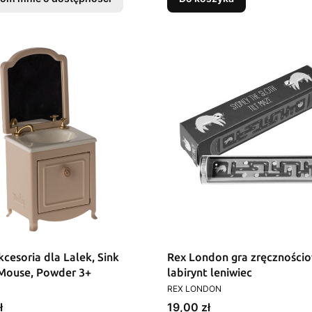
cesoria dla Lalek, Sink
Rex London gra zręczności
 Mouse, Powder 3+
labirynt leniwiec
T
PRODUCENT
REX LONDON
Cena
ł
19,00 zł