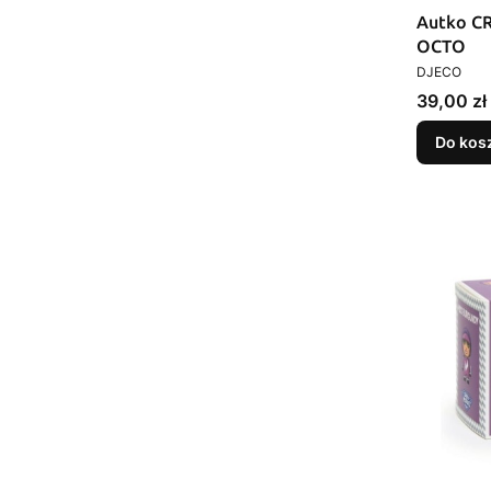
Autko C
OCTO
PRODUCEN
DJECO
Cena
39,00 zł
Do kos