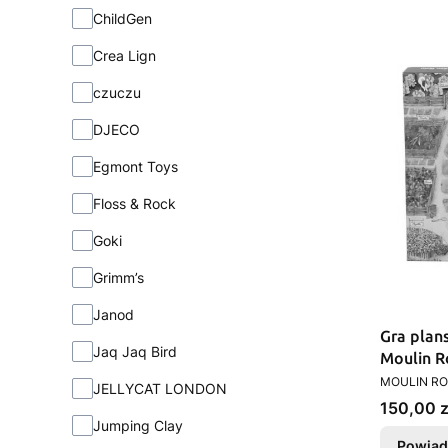
ChildGen
Crea Lign
czuczu
DJECO
Egmont Toys
Floss & Rock
Goki
Grimm’s
Janod
Gra plan
Jaq Jaq Bird
Moulin R
PRODUCEN
MOULIN R
JELLYCAT LONDON
Cena
150,00 z
Jumping Clay
Powiad