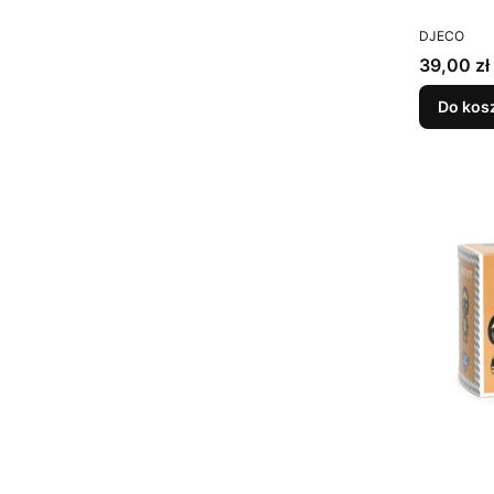
PRODUCEN
DJECO
Cena
39,00 zł
Do kos