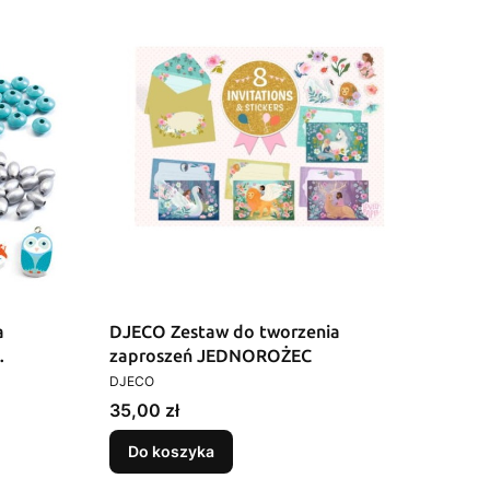
a
DJECO Zestaw do tworzenia
zaproszeń JEDNOROŻEC
PRODUCENT
DJECO
Cena
35,00 zł
Do koszyka