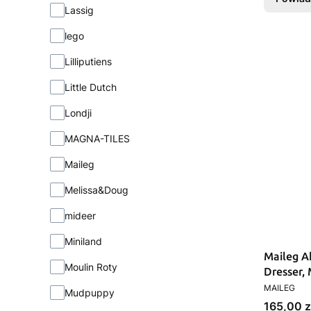
Lassig
lego
Lilliputiens
Little Dutch
Londji
MAGNA-TILES
Maileg
Melissa&Doug
mideer
Miniland
Maileg Ak
Moulin Roty
Dresser,
PRODUCEN
MAILEG
Mudpuppy
Cena
165,00 z