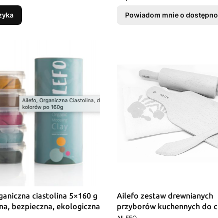
zyka
Powiadom mnie o dostępno
ganiczna ciastolina 5×160 g
Ailefo zestaw drewnianych
lna, bezpieczna, ekologiczna
przyborów kuchennych do ci
T
PRODUCENT
– FSC
AILEFO