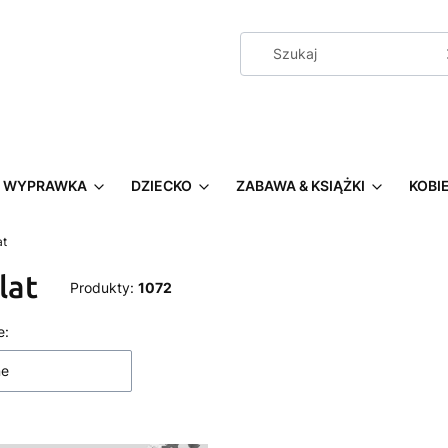
WYPRAWKA
DZIECKO
ZABAWA & KSIĄŻKI
KOBI
at
 lat
Produkty:
1072
a produktów
e:
ne