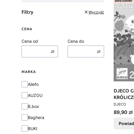
Bestseller
Filtry
Wyczyść
CENA
Cena od
Cena do
zł
zł
MARKA
Marka
Ailefo
DJECO Gr
AUZOU
KRÓLICZK
PRODUCEN
Planszowa
DJECO
B.box
Cena
89,90 zł
Baghera
Powiad
BUKI