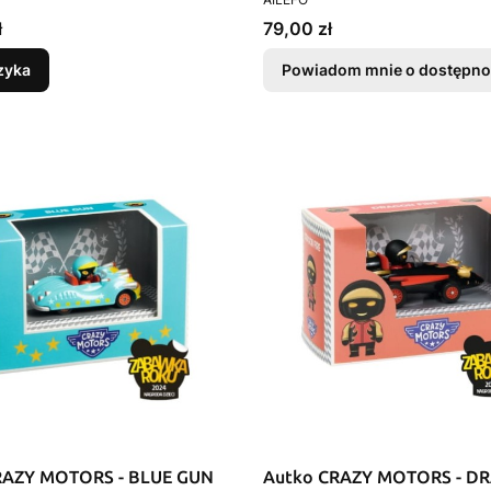
Cena
ł
79,00 zł
zyka
Powiadom mnie o dostępno
RAZY MOTORS - BLUE GUN
Autko CRAZY MOTORS - D