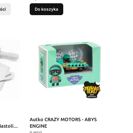
ści
Do koszyka
Autko CRAZY MOTORS - ABYS
astoliny
ENGINE
PRODUCENT
DJECO