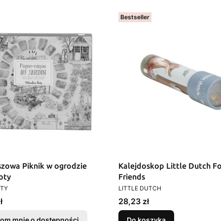
Bestseller
szowa Piknik w ogrodzie
Kalejdoskop Little Dutch F
oty
Friends
T
PRODUCENT
OTY
LITTLE DUTCH
Cena
ł
28,23 zł
om mnie o dostępności
Do koszyka