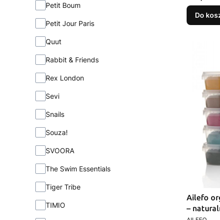
Petit Boum
Do kos
Petit Jour Paris
Quut
Rabbit & Friends
Rex London
Sevi
Snails
Souza!
SVOORA
The Swim Essentials
Tiger Tribe
Ailefo or
TIMIO
– natura
PRODUCEN
AILEFO