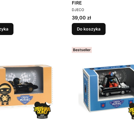
FIRE
T
PRODUCENT
DJECO
Cena
39,00 zł
zyka
Do koszyka
Bestseller