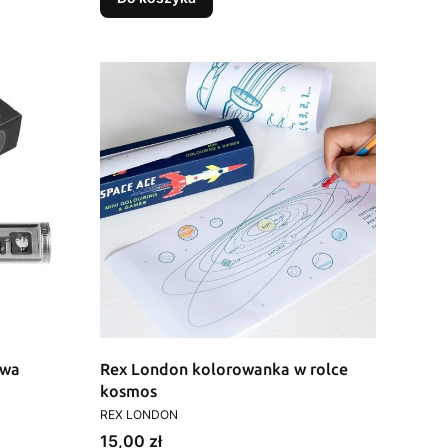
owa
Rex London kolorowanka w rolce
kosmos
PRODUCENT
REX LONDON
Cena
15,00 zł