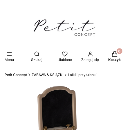
Produkty 
Otwórz wyszukiwarkę
Menu
Szukaj
Ulubione
Zaloguj się
Koszyk
Petit Concept
ZABAWA & KSIĄŻKI
Lalki i przytulanki