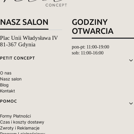
NASZ SALON
GODZINY
OTWARCIA
Plac Unii Władysława IV
81-367 Gdynia
pon-pt: 11:00-19:00
sob: 11:00-16:00
Linki w stopce
PETIT CONCEPT
O nas
Nasz salon
Blog
Kontakt
POMOC
Formy Płatności
Czas i koszty dostawy
Zwroty i Reklamacje
Program Lojalnościowy