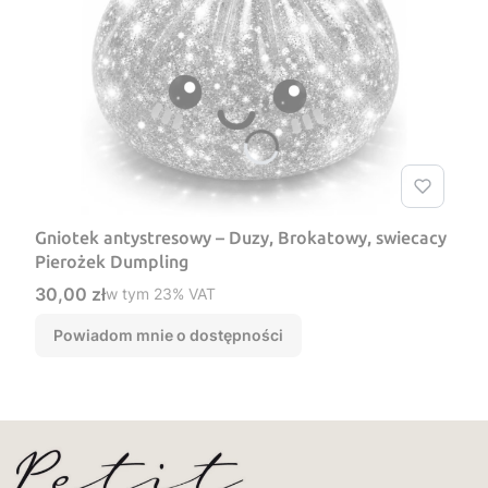
Gniotek antystresowy – Duzy, Brokatowy, swiecacy
Pierożek Dumpling
Cena brutto
30,00 zł
w tym %s VAT
w tym
23%
VAT
Powiadom mnie o dostępności