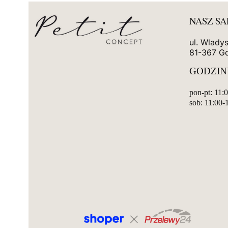
NASZ S
ul. Wlady
81-367 G
GODZIN
pon-pt: 11:
sob: 11:00-