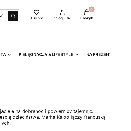
Produkty w koszyku: 0
Wyczyść
Szukaj
Ulubione
Zaloguj się
Koszyk
ETA
PIELĘGNACJA & LIFESTYLE
NA PREZENT
jaciele na dobranoc i powiernicy tajemnic.
zęścią dzieciństwa. Marka Kaloo łączy francuską
łych.