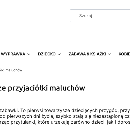
WYPRAWKA
DZIECKO
ZABAWA & KSIĄŻKI
KOBI
iółki maluchów
sze przyjaciółki maluchów
o zabawki. To pierwsi towarzysze dziecięcych przygód, przy
od pierwszych dni życia, szybko stają się niezastąpioną c
ząc przytulanki, które urzekają zarówno dzieci, jak i doros