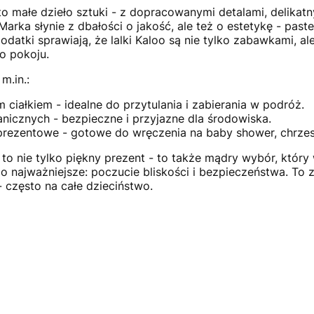
to małe dzieło sztuki - z dopracowanymi detalami, delikatn
arka słynie z dbałości o jakość, ale też o estetykę - past
datki sprawiają, że lalki Kaloo są nie tylko zabawkami, al
o pokoju.
m.in.:
m ciałkiem - idealne do przytulania i zabierania w podróż.
ganicznych - bezpieczne i przyjazne dla środowiska.
prezentowe - gotowe do wręczenia na baby shower, chrzes
 to nie tylko piękny prezent - to także mądry wybór, który
co najważniejsze: poczucie bliskości i bezpieczeństwa. To 
 często na całe dzieciństwo.