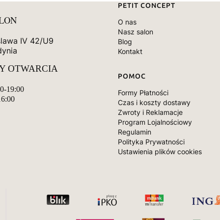
Linki w stopce
PETIT CONCEPT
ALON
O nas
Nasz salon
slawa IV 42/U9
Blog
dynia
Kontakt
Y OTWARCIA
POMOC
00-19:00
Formy Płatności
16:00
Czas i koszty dostawy
Zwroty i Reklamacje
Program Lojalnościowy
Regulamin
Polityka Prywatności
Ustawienia plików cookies