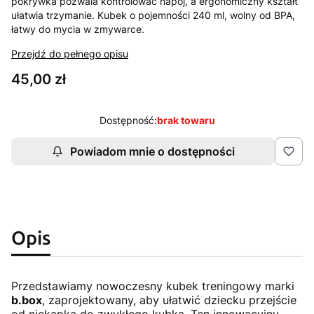
pokrywka pozwala kontrolować napój, a ergonomiczny kształt
ułatwia trzymanie. Kubek o pojemności 240 ml, wolny od BPA,
łatwy do mycia w zmywarce.
Przejdź do pełnego opisu
Cena
45,00 zł
Dostępność:
brak towaru
Powiadom mnie o dostępności
Opis
Przedstawiamy nowoczesny kubek treningowy marki
b.box
, zaprojektowany, aby ułatwić dziecku przejście