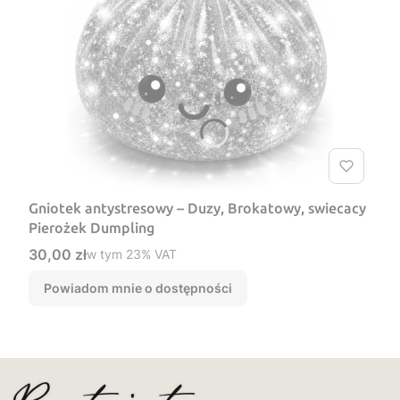
Gniotek antystresowy – Duzy, Brokatowy, swiecacy
Pierożek Dumpling
Cena brutto
30,00 zł
w tym %s VAT
w tym
23%
VAT
Powiadom mnie o dostępności