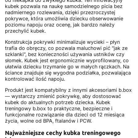
od niekapka do zwykłego kubka. Ten innowacyjny
kubek pozwala na naukę samodzielnego picia bez
nadmiernego rozlewania, dzięki przezroczystej
pokrywce, która umożliwia dziecku obserwowanie
poziomu napoju oraz ocenę, jak bardzo należy
przechylić kubek.
Konstrukcja pokrywki minimalizuje wycieki – płyn
trafia do obręczy, co pozwala maluchowi pić "jak ze
szklanki", bez konieczności używania ustników czy
słomek. Kubek jest ergonomicznie wyprofilowany, co
ułatwia dziecku trzymanie go w małych rączkach. Na
ściance znajduje się wygodna podziałka, pozwalająca
kontrolować ilość napoju.
Produkt jest kompatybilny z innymi akcesoriami b.box
— wystarczy zmienić pokrywkę, aby dostosować
kubek do aktualnych potrzeb dziecka. Kubek
treningowy b.box to praktyczne, bezpieczne i
funkcjonalne rozwiązanie dla dzieci od 12 miesiąca
życia, wolne od BPA, ftalanów i PCW.
Najważniejsze cechy kubka treningowego