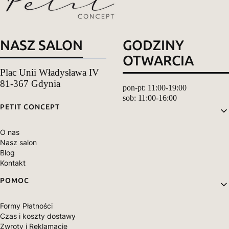
NASZ SALON
GODZINY
OTWARCIA
Plac Unii Władysława IV
81-367 Gdynia
pon-pt: 11:00-19:00
sob: 11:00-16:00
Linki w stopce
PETIT CONCEPT
O nas
Nasz salon
Blog
Kontakt
POMOC
Formy Płatności
Czas i koszty dostawy
Zwroty i Reklamacje