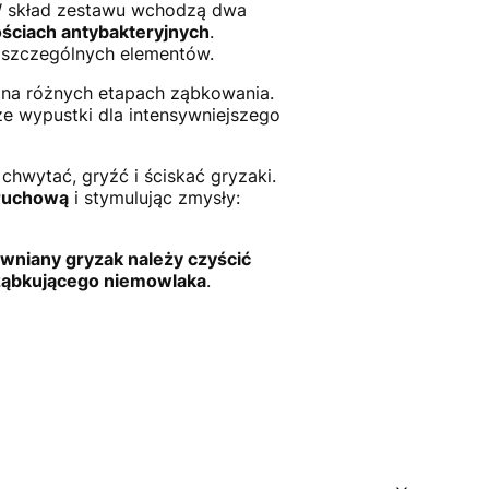
 W skład zestawu wchodzą dwa
ciach antybakteryjnych
.
poszczególnych elementów.
ł na różnych etapach ząbkowania.
sze wypustki dla intensywniejszego
hwytać, gryźć i ściskać gryzaki.
 ruchową
i stymulując zmysły:
wniany gryzak należy czyścić
 ząbkującego niemowlaka
.