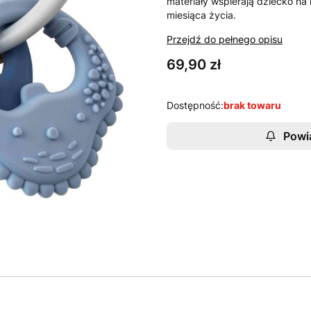
materiały wspierają dziecko na
miesiąca życia.
Przejdź do pełnego opisu
Cena
69,90 zł
Dostępność:
brak towaru
Powi