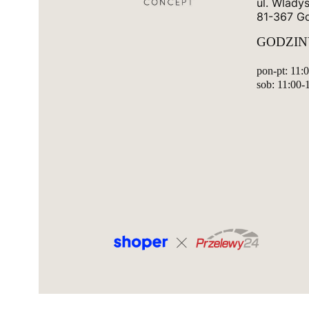
ul. Wlady
81-367 G
GODZIN
pon-pt: 11:
sob: 11:00-