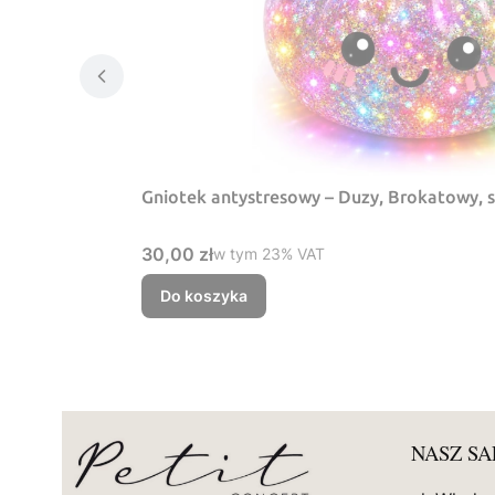
Gniotek antystresowy – Duzy, Brokatowy, 
Cena brutto
30,00 zł
w tym %s VAT
w tym
23%
VAT
Do koszyka
NASZ S