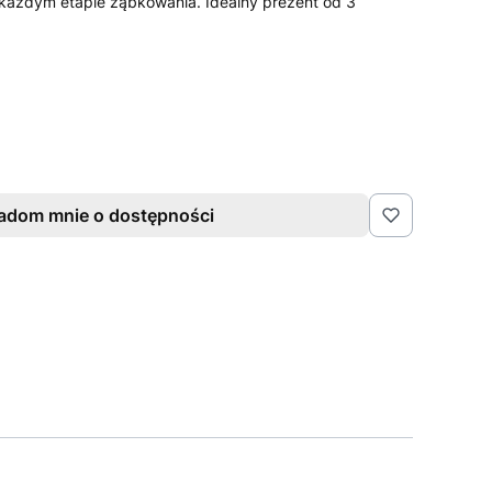
 każdym etapie ząbkowania. Idealny prezent od 3
adom mnie o dostępności