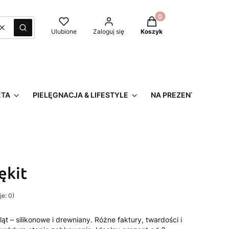
Produkty w koszyku: 0
Wyczyść
Szukaj
Ulubione
Zaloguj się
Koszyk
ETA
PIELĘGNACJA & LIFESTYLE
NA PREZENT
ękit
e: 0)
t – silikonowe i drewniany. Różne faktury, twardości i