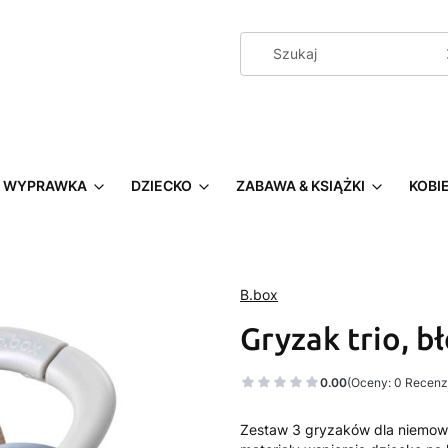
WYPRAWKA
DZIECKO
ZABAWA & KSIĄŻKI
KOBI
B.box
Gryzak trio, bł
0.00
(Oceny: 0 Recenzj
Zestaw 3 gryzaków dla niemowlą