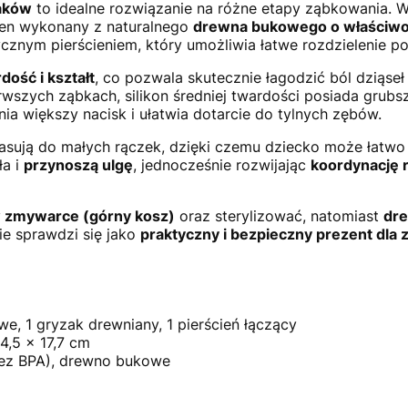
aków
to idealne rozwiązanie na różne etapy ząbkowania.
eden wykonany z naturalnego
drewna bukowego o właściwoś
ycznym pierścieniem, który umożliwia łatwe rozdzielenie 
dość i kształt
, co pozwala skutecznie łagodzić ból dziąse
erwszych ząbkach, silikon średniej twardości posiada grub
a większy nacisk i ułatwia dotarcie do tylnych zębów.
sują do małych rączek, dzięki czemu dziecko może łatwo c
ła i
przynoszą ulgę
, jednocześnie rozwijając
koordynację
 zmywarce (górny kosz)
oraz sterylizować, natomiast
dre
ie sprawdzi się jako
praktyczny i bezpieczny prezent dla
we, 1 gryzak drewniany, 1 pierścień łączący
4,5 x 17,7 cm
(bez BPA), drewno bukowe