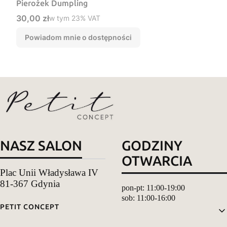
Pierożek Dumpling
Cena brutto
30,00 zł
w tym %s VAT
w tym
23%
VAT
Powiadom mnie o dostępności
NASZ SALON
GODZINY
OTWARCIA
Plac Unii Władysława IV
81-367 Gdynia
pon-pt: 11:00-19:00
sob: 11:00-16:00
Linki w stopce
PETIT CONCEPT