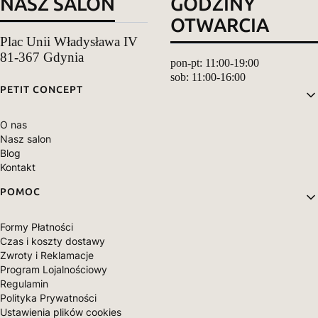
NASZ SALON
GODZINY
OTWARCIA
Plac Unii Władysława IV
81-367 Gdynia
pon-pt: 11:00-19:00
sob: 11:00-16:00
Linki w stopce
PETIT CONCEPT
O nas
Nasz salon
Blog
Kontakt
POMOC
Formy Płatności
Czas i koszty dostawy
Zwroty i Reklamacje
Program Lojalnościowy
Regulamin
Polityka Prywatności
Ustawienia plików cookies