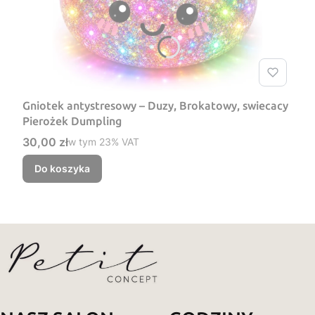
Gniotek antystresowy – Duzy, Brokatowy, swiecacy
Pierożek Dumpling
Cena brutto
30,00 zł
w tym %s VAT
w tym
23%
VAT
Do koszyka