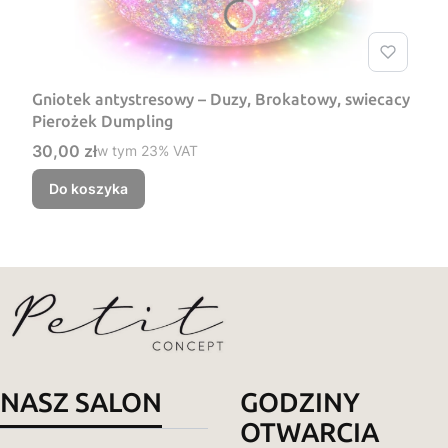
Gniotek antystresowy – Duzy, Brokatowy, swiecacy
Pierożek Dumpling
Cena brutto
30,00 zł
w tym %s VAT
w tym
23%
VAT
Do koszyka
NASZ SALON
GODZINY
OTWARCIA