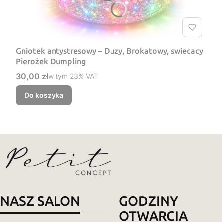
Gniotek antystresowy – Duzy, Brokatowy, swiecacy
Pierożek Dumpling
Cena brutto
30,00 zł
w tym %s VAT
w tym
23%
VAT
Do koszyka
NASZ SALON
GODZINY
OTWARCIA