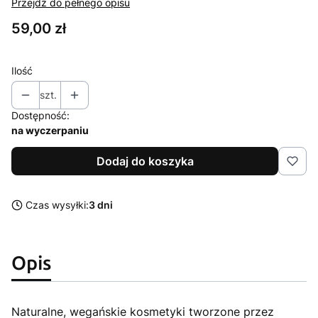
Przejdź do pełnego opisu
Cena
59,00 zł
Ilość
szt.
Dostępność:
na wyczerpaniu
Dodaj do koszyka
Czas wysyłki:
3 dni
Opis
Naturalne, wegańskie kosmetyki tworzone przez