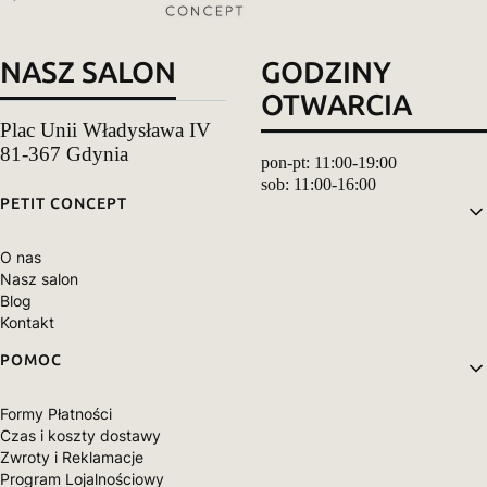
NASZ SALON
GODZINY
OTWARCIA
Plac Unii Władysława IV
81-367 Gdynia
pon-pt: 11:00-19:00
sob: 11:00-16:00
Linki w stopce
PETIT CONCEPT
O nas
Nasz salon
Blog
Kontakt
POMOC
Formy Płatności
Czas i koszty dostawy
Zwroty i Reklamacje
Program Lojalnościowy