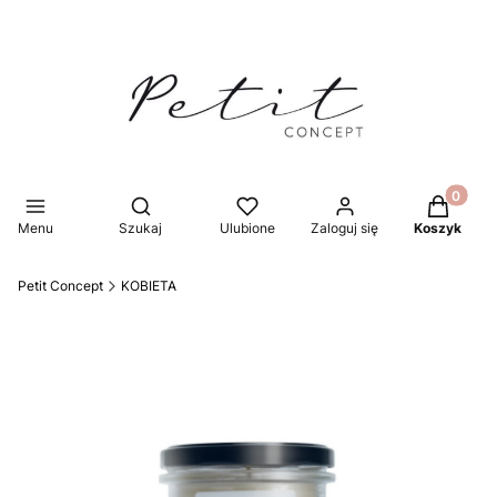
Produkty 
Otwórz wyszukiwarkę
Menu
Szukaj
Ulubione
Zaloguj się
Koszyk
Petit Concept
KOBIETA