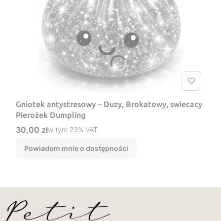
Gniotek antystresowy – Duzy, Brokatowy, swiecacy
Pierożek Dumpling
Cena brutto
30,00 zł
w tym %s VAT
w tym
23%
VAT
Powiadom mnie o dostępności