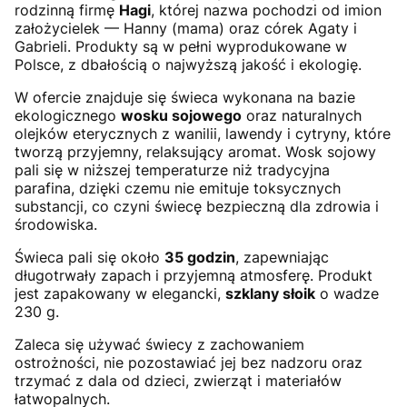
rodzinną firmę
Hagi
, której nazwa pochodzi od imion
założycielek — Hanny (mama) oraz córek Agaty i
Gabrieli. Produkty są w pełni wyprodukowane w
Polsce, z dbałością o najwyższą jakość i ekologię.
W ofercie znajduje się świeca wykonana na bazie
ekologicznego
wosku sojowego
oraz naturalnych
olejków eterycznych z wanilii, lawendy i cytryny, które
tworzą przyjemny, relaksujący aromat. Wosk sojowy
pali się w niższej temperaturze niż tradycyjna
parafina, dzięki czemu nie emituje toksycznych
substancji, co czyni świecę bezpieczną dla zdrowia i
środowiska.
Świeca pali się około
35 godzin
, zapewniając
długotrwały zapach i przyjemną atmosferę. Produkt
jest zapakowany w elegancki,
szklany słoik
o wadze
230 g.
Zaleca się używać świecy z zachowaniem
ostrożności, nie pozostawiać jej bez nadzoru oraz
trzymać z dala od dzieci, zwierząt i materiałów
łatwopalnych.