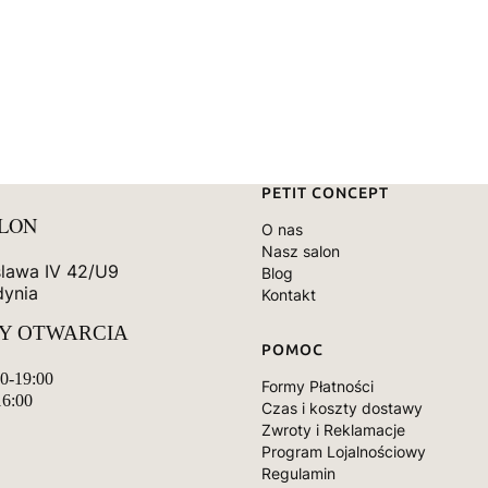
Linki w stopce
PETIT CONCEPT
ALON
O nas
Nasz salon
slawa IV 42/U9
Blog
dynia
Kontakt
Y OTWARCIA
POMOC
00-19:00
Formy Płatności
16:00
Czas i koszty dostawy
Zwroty i Reklamacje
Program Lojalnościowy
Regulamin