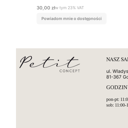
Cena brutto
30,00 zł
w tym %s VAT
w tym
23%
VAT
Powiadom mnie o dostępności
NASZ S
ul. Wlady
81-367 G
GODZIN
pon-pt: 11:
sob: 11:00-