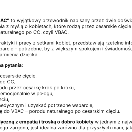
BAC”
to wyjątkowy przewodnik napisany przez dwie doświ
ła z myślą o kobietach, które rodzą przez cesarskie cięcie
aturalnego po CC, czyli VBAC.
praktyki i pracy z setkami kobiet, przedstawiają rzetelne i
arcie – potrzebne, by z większym spokojem i świadomości
armienia dziecka.
a pytania:
cesarskie cięcie,
 do CC,
odu przez cesarkę krok po kroku,
i emocjonalnie w połogu,
ciu,
medycznym i uzyskać potrzebne wsparcie,
ię do VBAC – porodu naturalnego po cesarskim cięciu.
czną z empatią i troską o dobro kobiety
w jednym z najw
go żargonu, jest idealna zarówno dla przyszłych mam, jak 