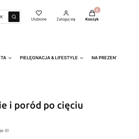
Produkty w koszyku: 0
Wyczyść
Szukaj
Ulubione
Zaloguj się
Koszyk
ETA
PIELĘGNACJA & LIFESTYLE
NA PREZENT
ie i poród po cięciu
e: 0)