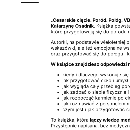
„Cesarskie cięcie. Poród. Połóg. V
Katarzynę Osadnik
. Książka powsta
które przygotowują się do porodu n
Autorki, na podstawie wieloletniej 
wskazówki, ale też emocjonalne wsp
oraz przygotować się do połogu i k
W książce znajdziesz odpowiedzi n
kiedy i dlaczego wykonuje się 
jak przygotować ciało i umysł
jak wygląda cały przebieg por
jak zadbać o siebie fizycznie 
jak rozpocząć karmienie po cię
jak rozmawiać z personelem 
czym jest i jak przygotować s
To książka, która
łączy wiedzę medy
Przystępnie napisana, bez medyczne