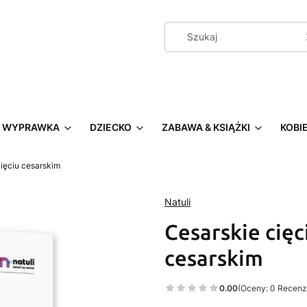
WYPRAWKA
DZIECKO
ZABAWA & KSIĄŻKI
KOBI
cięciu cesarskim
Natuli
Cesarskie cięc
cesarskim
0.00
(Oceny: 0 Recenzj