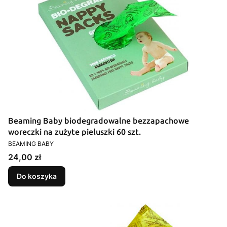
Beaming Baby biodegradowalne bezzapachowe
woreczki na zużyte pieluszki 60 szt.
PRODUCENT
BEAMING BABY
Cena
24,00 zł
Do koszyka