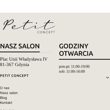
NASZ SALON
GODZINY
OTWARCIA
Plac Unii Władysława IV
81-367 Gdynia
pon-pt: 11:00-19:00
sob: 11:00-16:00
Linki w stopce
PETIT CONCEPT
O nas
Nasz salon
Blog
Kontakt