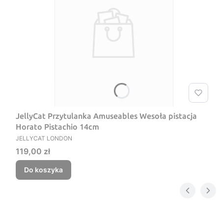
JellyCat Przytulanka Amuseables Wesoła pistacja
Horato Pistachio 14cm
PRODUCENT
JELLYCAT LONDON
Cena
119,00 zł
Do koszyka