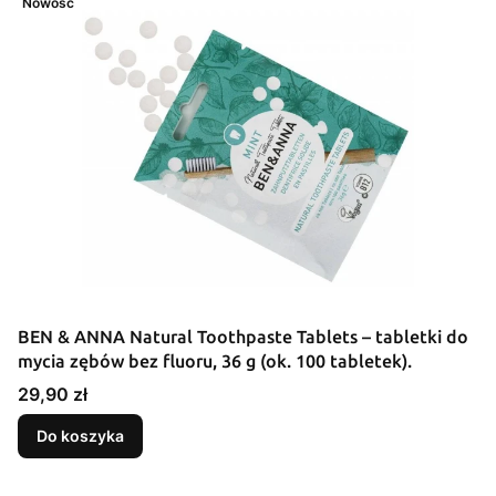
Nowość
BEN & ANNA Natural Toothpaste Tablets – tabletki do
mycia zębów bez fluoru, 36 g (ok. 100 tabletek).
Cena
29,90 zł
Do koszyka