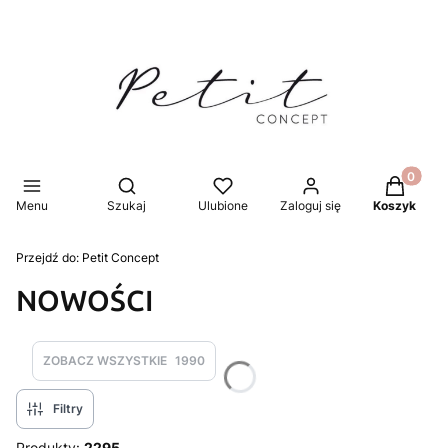
Produkty 
Otwórz wyszukiwarkę
Menu
Szukaj
Ulubione
Zaloguj się
Koszyk
Przejdź do:
Petit Concept
NOWOŚCI
ZOBACZ WSZYSTKIE
1990
Filtry
Produkty:
2295