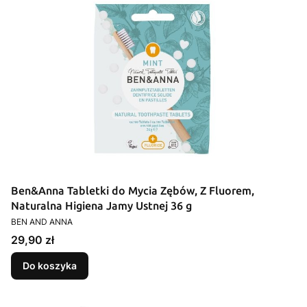
Ben&Anna Tabletki do Mycia Zębów, Z Fluorem,
Naturalna Higiena Jamy Ustnej 36 g
PRODUCENT
BEN AND ANNA
Cena
29,90 zł
Do koszyka