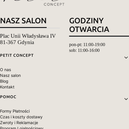
NASZ SALON
GODZINY
OTWARCIA
Plac Unii Władysława IV
81-367 Gdynia
pon-pt: 11:00-19:00
sob: 11:00-16:00
Linki w stopce
PETIT CONCEPT
O nas
Nasz salon
Blog
Kontakt
POMOC
Formy Płatności
Czas i koszty dostawy
Zwroty i Reklamacje
Program Lojalnościowy