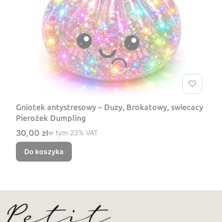
Gniotek antystresowy – Duzy, Brokatowy, swiecacy
Pierożek Dumpling
Cena brutto
30,00 zł
w tym %s VAT
w tym
23%
VAT
Do koszyka