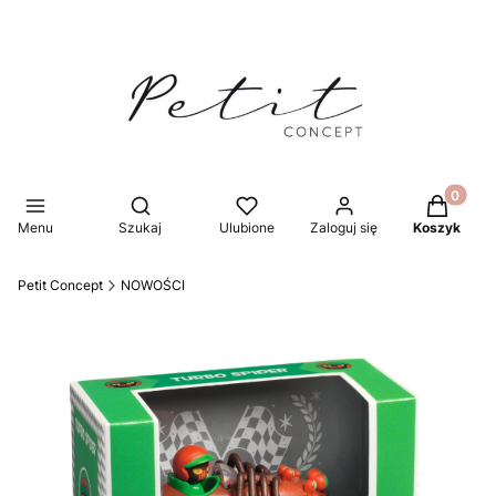
Produkty 
Otwórz wyszukiwarkę
Menu
Szukaj
Ulubione
Zaloguj się
Koszyk
Petit Concept
NOWOŚCI