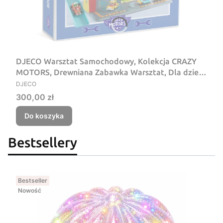
DJECO Warsztat Samochodowy, Kolekcja CRAZY
MOTORS, Drewniana Zabawka Warsztat, Dla dzieci
PRODUCENT
3+
DJECO
Cena
300,00 zł
Do koszyka
Bestsellery
Bestseller
Nowość