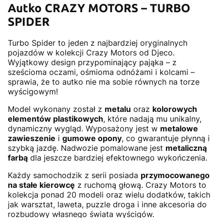
Autko CRAZY MOTORS – TURBO
SPIDER
Turbo Spider to jeden z najbardziej oryginalnych
pojazdów w kolekcji Crazy Motors od Djeco.
Wyjątkowy design przypominający pająka – z
sześcioma oczami, ośmioma odnóżami i kolcami –
sprawia, że to autko nie ma sobie równych na torze
wyścigowym!
Model wykonany został z
metalu
oraz
kolorowych
elementów plastikowych
, które nadają mu unikalny,
dynamiczny wygląd. Wyposażony jest w
metalowe
zawieszenie
i
gumowe opony
, co gwarantuje płynną i
szybką jazdę. Nadwozie pomalowane jest
metaliczną
farbą
dla jeszcze bardziej efektownego wykończenia.
Każdy samochodzik z serii posiada
przymocowanego
na stałe kierowcę
z ruchomą głową. Crazy Motors to
kolekcja ponad 20 modeli oraz wielu dodatków, takich
jak warsztat, laweta, puzzle droga i inne akcesoria do
rozbudowy własnego świata wyścigów.