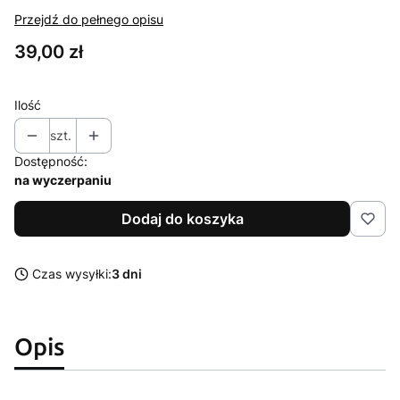
Przejdź do pełnego opisu
Cena
39,00 zł
Ilość
szt.
Dostępność:
na wyczerpaniu
Dodaj do koszyka
Czas wysyłki:
3 dni
Opis