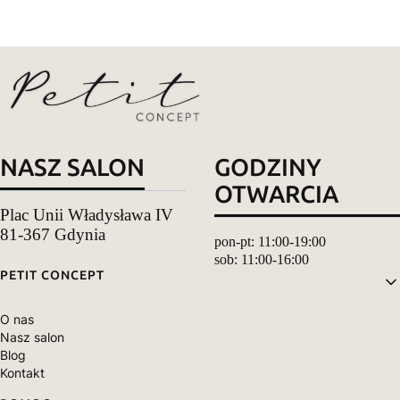
NASZ SALON
GODZINY
OTWARCIA
Plac Unii Władysława IV
81-367 Gdynia
pon-pt: 11:00-19:00
sob: 11:00-16:00
Linki w stopce
PETIT CONCEPT
O nas
Nasz salon
Blog
Kontakt