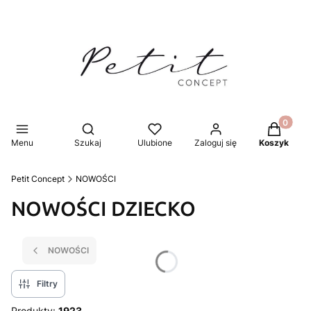
Produkty 
Otwórz wyszukiwarkę
Menu
Szukaj
Ulubione
Zaloguj się
Koszyk
Petit Concept
NOWOŚCI
NOWOŚCI DZIECKO
NOWOŚCI
Filtry
Produkty:
1923