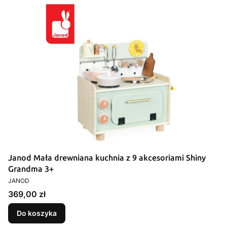
Janod Mała drewniana kuchnia z 9 akcesoriami Shiny
Grandma 3+
PRODUCENT
JANOD
Cena
369,00 zł
Do koszyka