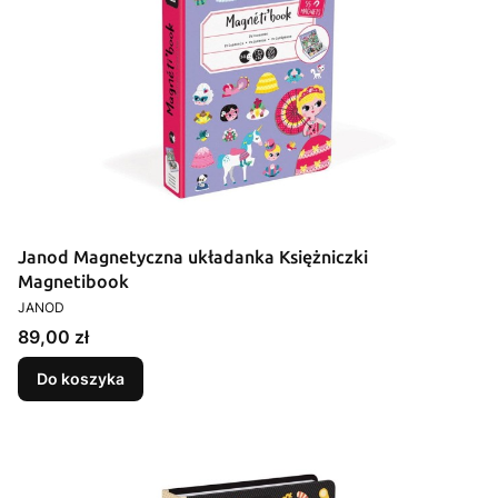
Janod Magnetyczna układanka Księżniczki
Magnetibook
PRODUCENT
JANOD
Cena
89,00 zł
Do koszyka