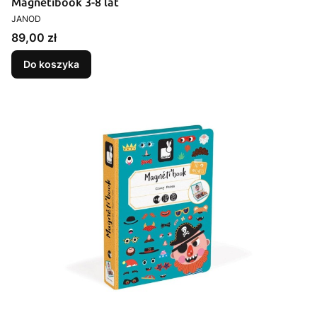
Magnetibook 3-8 lat
PRODUCENT
JANOD
Cena
89,00 zł
Do koszyka