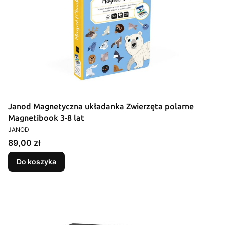
Janod Magnetyczna układanka Zwierzęta polarne
Magnetibook 3-8 lat
PRODUCENT
JANOD
Cena
89,00 zł
Do koszyka