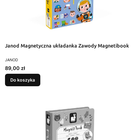
Janod Magnetyczna układanka Zawody Magnetibook
PRODUCENT
JANOD
Cena
89,00 zł
Do koszyka