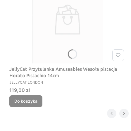
JellyCat Przytulanka Amuseables Wesoła pistacja
Horato Pistachio 14cm
PRODUCENT
JELLYCAT LONDON
Cena
119,00 zł
Do koszyka