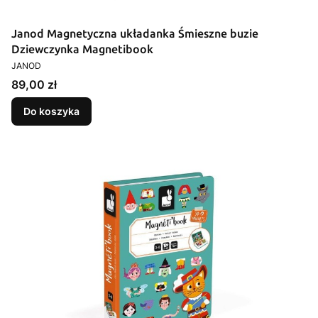
Janod Magnetyczna układanka Śmieszne buzie
Dziewczynka Magnetibook
PRODUCENT
JANOD
Cena
89,00 zł
Do koszyka