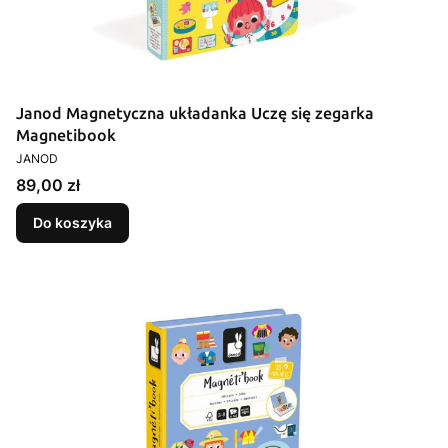
Janod Magnetyczna układanka Uczę się zegarka
Magnetibook
PRODUCENT
JANOD
Cena
89,00 zł
Do koszyka