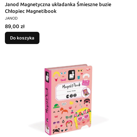
Janod Magnetyczna układanka Śmieszne buzie
Chłopiec Magnetibook
PRODUCENT
JANOD
Cena
89,00 zł
Do koszyka