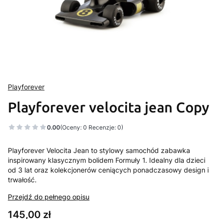
Playforever
Playforever velocita jean Copy
0.00
(Oceny: 0 Recenzje: 0)
Playforever Velocita Jean to stylowy samochód zabawka
inspirowany klasycznym bolidem Formuły 1. Idealny dla dzieci
od 3 lat oraz kolekcjonerów ceniących ponadczasowy design i
trwałość.
Przejdź do pełnego opisu
Cena
145,00 zł