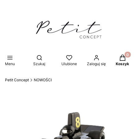
Produkty 
Otwórz wyszukiwarkę
Menu
Szukaj
Ulubione
Zaloguj się
Koszyk
Petit Concept
NOWOŚCI