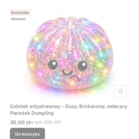
Bestseller
Nowość
Gniotek antystresowy – Duzy, Brokatowy, swiecacy
Pierożek Dumpling
Cena brutto
30,00 zł
w tym %s VAT
w tym
23%
VAT
Do koszyka