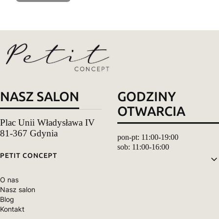
NASZ SALON
GODZINY
OTWARCIA
Plac Unii Władysława IV
81-367 Gdynia
pon-pt: 11:00-19:00
sob: 11:00-16:00
Linki w stopce
PETIT CONCEPT
O nas
Nasz salon
Blog
Kontakt