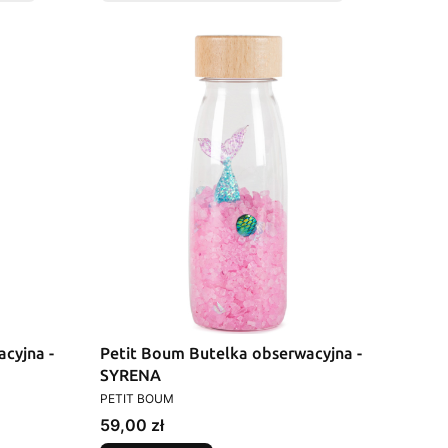
cyjna -
Petit Boum Butelka obserwacyjna -
SYRENA
PRODUCENT
PETIT BOUM
Cena
59,00 zł