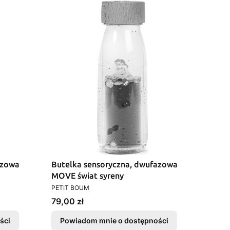
azowa
Butelka sensoryczna, dwufazowa
MOVE świat syreny
PRODUCENT
PETIT BOUM
Cena
79,00 zł
ści
Powiadom mnie o dostępności