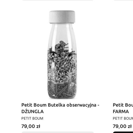
Petit Boum Butelka obserwacyjna -
Petit Bo
DŻUNGLA
FARMA
PRODUCENT
PRODUCEN
PETIT BOUM
PETIT BOU
Cena
Cena
79,00 zł
79,00 zł