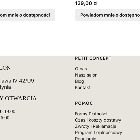
Cena
129,00 zł
om mnie o dostępności
Powiadom mnie o dostępno
Linki w stopce
PETIT CONCEPT
ALON
O nas
Nasz salon
slawa IV 42/U9
Blog
dynia
Kontakt
Y OTWARCIA
POMOC
00-19:00
Formy Płatności
16:00
Czas i koszty dostawy
Zwroty i Reklamacje
Program Lojalnościowy
Regulamin