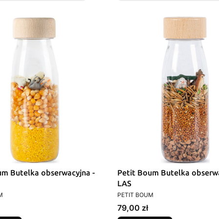
um Butelka obserwacyjna -
Petit Boum Butelka obserwa
LAS
T
PRODUCENT
M
PETIT BOUM
Cena
79,00 zł