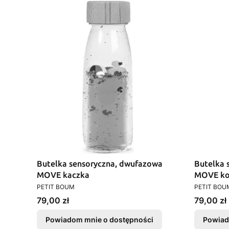
Butelka sensoryczna, dwufazowa
Butelka 
MOVE kaczka
MOVE k
PRODUCENT
PRODUCEN
PETIT BOUM
PETIT BOU
Cena
Cena
79,00 zł
79,00 zł
Powiadom mnie o dostępności
Powiad