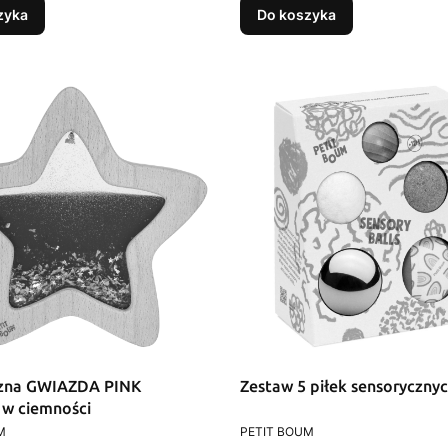
zyka
Do koszyka
czna GWIAZDA PINK
Zestaw 5 piłek sensoryczny
 w ciemności
T
PRODUCENT
M
PETIT BOUM