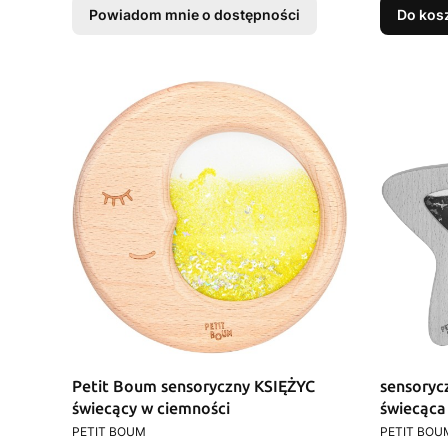
Powiadom mnie o dostępności
Do kos
Petit Boum sensoryczny KSIĘŻYC
sensory
świecący w ciemności
świecąca
PRODUCENT
PRODUCEN
PETIT BOUM
PETIT BOU