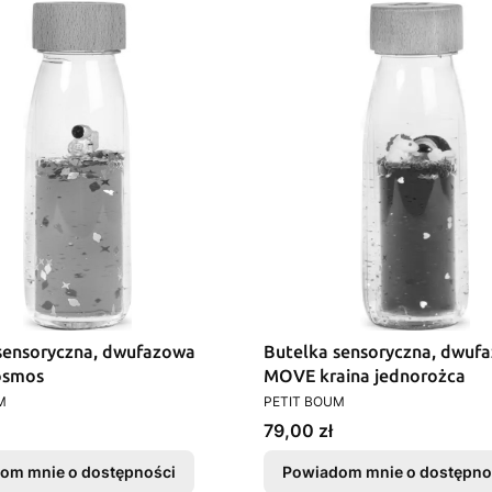
sensoryczna, dwufazowa
Butelka sensoryczna, dwuf
osmos
MOVE kraina jednorożca
T
PRODUCENT
M
PETIT BOUM
Cena
79,00 zł
om mnie o dostępności
Powiadom mnie o dostępno