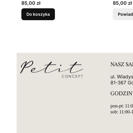
Cena
Cena
85,00 zł
85,00 zł
Do koszyka
Powiad
NASZ S
ul. Wlady
81-367 G
GODZIN
pon-pt: 11:
sob: 11:00-