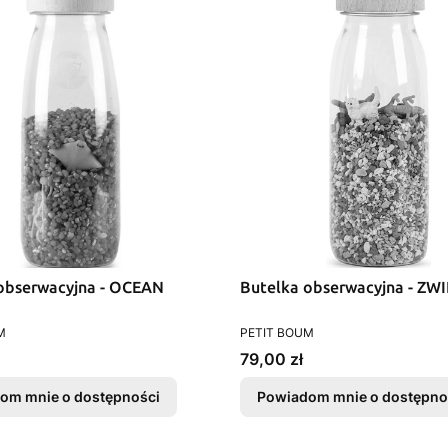
obserwacyjna - OCEAN
Butelka obserwacyjna - ZW
T
PRODUCENT
M
PETIT BOUM
Cena
79,00 zł
om mnie o dostępności
Powiadom mnie o dostępno