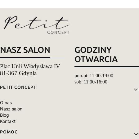
NASZ SALON
GODZINY
OTWARCIA
Plac Unii Władysława IV
81-367 Gdynia
pon-pt: 11:00-19:00
sob: 11:00-16:00
Linki w stopce
PETIT CONCEPT
O nas
Nasz salon
Blog
Kontakt
POMOC