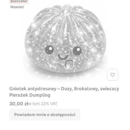
Bestseller
Nowość
Gniotek antystresowy – Duzy, Brokatowy, swiecacy
Pierożek Dumpling
Cena brutto
30,00 zł
w tym %s VAT
w tym
23%
VAT
Powiadom mnie o dostępności