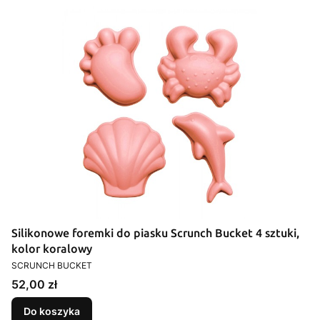
Silikonowe foremki do piasku Scrunch Bucket 4 sztuki,
kolor koralowy
PRODUCENT
SCRUNCH BUCKET
Cena
52,00 zł
Do koszyka