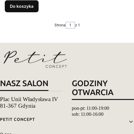
Do koszyka
Strona
z 1
NASZ SALON
GODZINY
OTWARCIA
Plac Unii Władysława IV
81-367 Gdynia
pon-pt: 11:00-19:00
sob: 11:00-16:00
Linki w stopce
PETIT CONCEPT