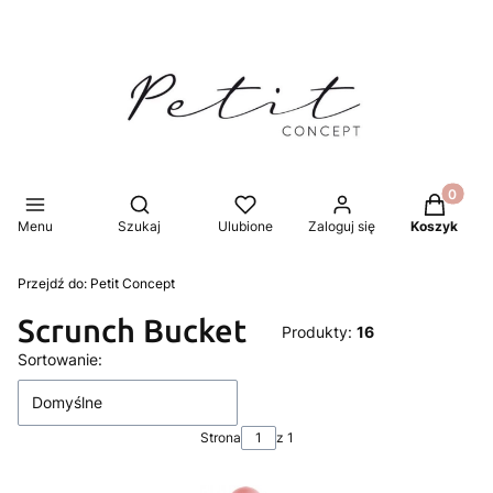
Produkty 
Otwórz wyszukiwarkę
Menu
Szukaj
Ulubione
Zaloguj się
Koszyk
Przejdź do:
Petit Concept
Scrunch Bucket
Produkty:
16
Lista produktów
Sortowanie:
Domyślne
Strona
z 1