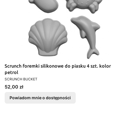
Scrunch foremki silikonowe do piasku 4 szt. kolor
petrol
PRODUCENT
SCRUNCH BUCKET
Cena
52,00 zł
Powiadom mnie o dostępności