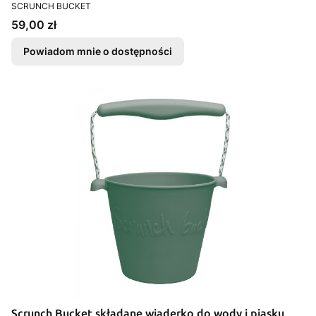
PRODUCENT
SCRUNCH BUCKET
Cena
59,00 zł
Powiadom mnie o dostępności
Scrunch Bucket składane wiaderko do wody i piasku