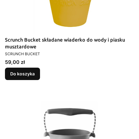
Scrunch Bucket składane wiaderko do wody i piasku
musztardowe
PRODUCENT
SCRUNCH BUCKET
Cena
59,00 zł
Do koszyka