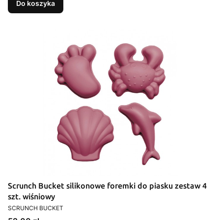
Do koszyka
Scrunch Bucket silikonowe foremki do piasku zestaw 4
szt. wiśniowy
PRODUCENT
SCRUNCH BUCKET