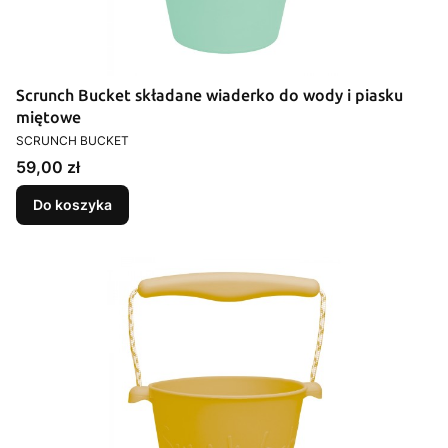
Scrunch Bucket składane wiaderko do wody i piasku
miętowe
PRODUCENT
SCRUNCH BUCKET
Cena
59,00 zł
Do koszyka