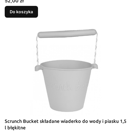
Cena
52,00 zł
Do koszyka
Scrunch Bucket składane wiaderko do wody i piasku 1,5
l błękitne