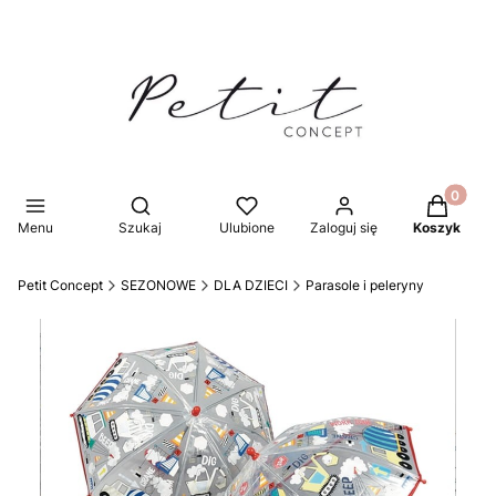
Produkty 
Otwórz wyszukiwarkę
Menu
Szukaj
Ulubione
Zaloguj się
Koszyk
Petit Concept
SEZONOWE
DLA DZIECI
Parasole i peleryny