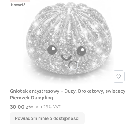
Nowość
Gniotek antystresowy – Duzy, Brokatowy, swiecacy
Pierożek Dumpling
Cena brutto
30,00 zł
w tym %s VAT
w tym
23%
VAT
Powiadom mnie o dostępności