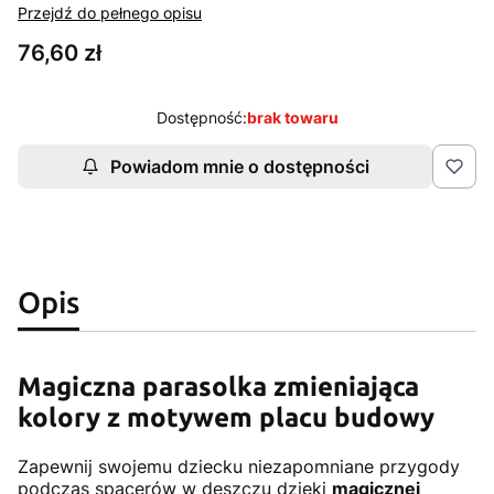
Przejdź do pełnego opisu
Cena
76,60 zł
Dostępność:
brak towaru
Powiadom mnie o dostępności
Opis
Magiczna parasolka zmieniająca
kolory z motywem placu budowy
Zapewnij swojemu dziecku niezapomniane przygody
podczas spacerów w deszczu dzięki
magicznej