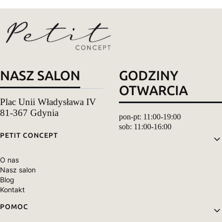
NASZ SALON
GODZINY
OTWARCIA
Plac Unii Władysława IV
81-367 Gdynia
pon-pt: 11:00-19:00
sob: 11:00-16:00
Linki w stopce
PETIT CONCEPT
O nas
Nasz salon
Blog
Kontakt
POMOC