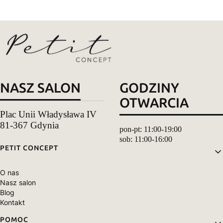
NASZ SALON
GODZINY
OTWARCIA
Plac Unii Władysława IV
81-367 Gdynia
pon-pt: 11:00-19:00
sob: 11:00-16:00
Linki w stopce
PETIT CONCEPT
O nas
Nasz salon
Blog
Kontakt
POMOC