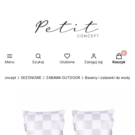
Produkty 
Otwórz wyszukiwarkę
Menu
Szukaj
Ulubione
Zaloguj się
Koszyk
t Concept
SEZONOWE
ZABAWA OUTDOOR
Baseny i zabawki do wody