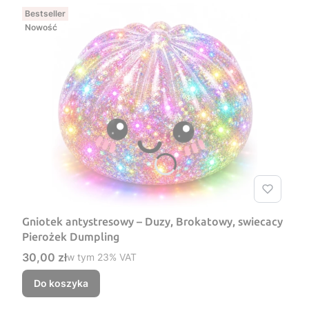
Bestseller
Nowość
Gniotek antystresowy – Duzy, Brokatowy, swiecacy
Pierożek Dumpling
Cena brutto
30,00 zł
w tym %s VAT
w tym
23%
VAT
Do koszyka