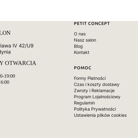
Linki w stopce
PETIT CONCEPT
ALON
O nas
Nasz salon
slawa IV 42/U9
Blog
dynia
Kontakt
Y OTWARCIA
POMOC
00-19:00
Formy Płatności
16:00
Czas i koszty dostawy
Zwroty i Reklamacje
Program Lojalnościowy
Regulamin
Polityka Prywatności
Ustawienia plików cookies