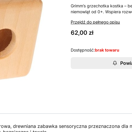
Grimm’s grzechotka kostka – b
niemowląt od 0+. Wspiera rozwó
Przejdź do pełnego opisu
Cena
62,00 zł
Dostępność:
brak towaru
Powi
rowa, drewniana zabawka sensoryczna przeznaczona dla n