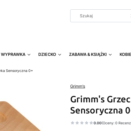
WYPRAWKA
DZIECKO
ZABAWA & KSIĄŻKI
KOBI
wka Sensoryczna 0+
Grimm’s
Grimm's Grzec
Sensoryczna 0
0.00
(Oceny: 0 Recenzj