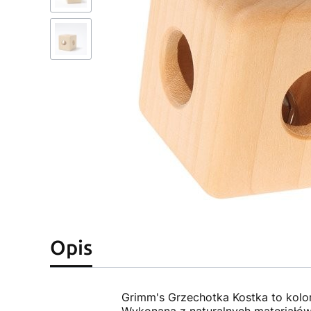
Opis
Grimm's Grzechotka Kostka to kolo