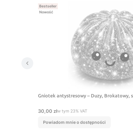
Bestseller
Nowość
Gniotek antystresowy – Duzy, Brokatowy, 
Cena brutto
30,00 zł
w tym %s VAT
w tym
23%
VAT
Powiadom mnie o dostępności