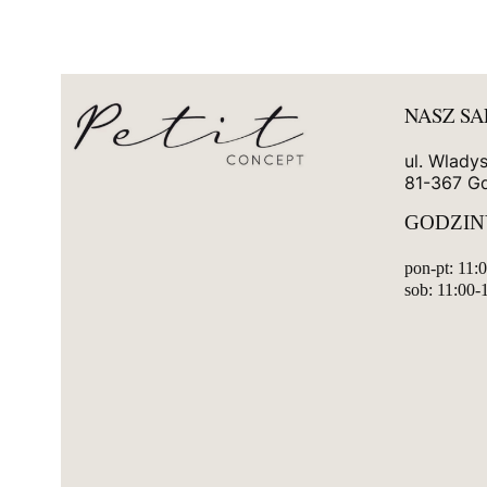
NASZ S
ul. Wlady
81-367 G
GODZIN
pon-pt: 11:
sob: 11:00-