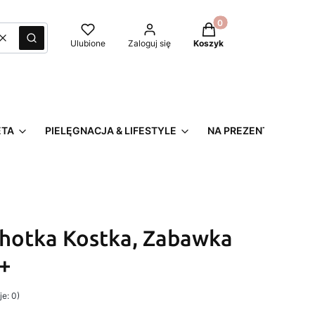
Produkty w koszyku: 0
Wyczyść
Szukaj
Ulubione
Zaloguj się
Koszyk
ETA
PIELĘGNACJA & LIFESTYLE
NA PREZENT
hotka Kostka, Zabawka
+
e: 0)