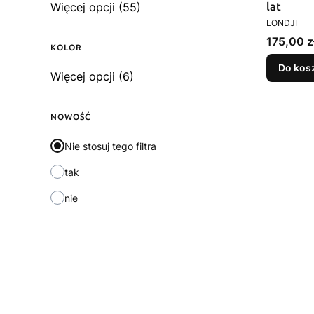
Więcej opcji (55)
lat
PRODUCEN
LONDJI
Cena
175,00 z
KOLOR
Do kos
Kolor
Więcej opcji (6)
NOWOŚĆ
Nie stosuj tego filtra
tak
nie