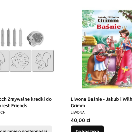
utch Zmywalne kredki do
Liwona Baśnie - Jakub i Wil
orest Friends
Grimm
T
PRODUCENT
TCH
LIWONA
Cena
40,00 zł
om mnie o dostępności
Do koszyka