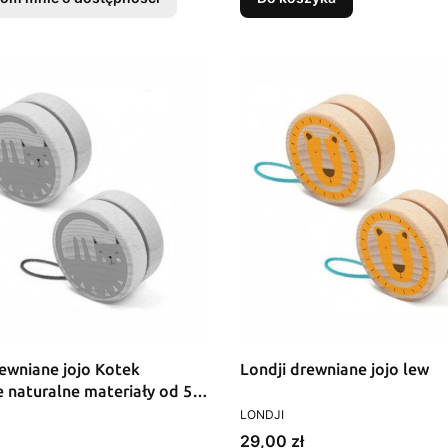
rewniane jojo Kotek
Londji drewniane jojo lew
e naturalne materiały od 5
T
PRODUCENT
LONDJI
Cena
29,00 zł