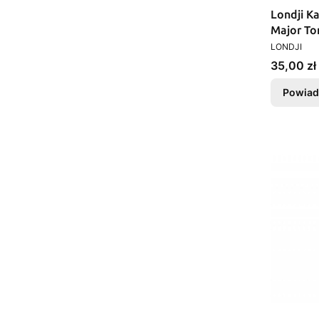
Londji K
Major To
PRODUCEN
dzieci
LONDJI
Cena
35,00 zł
Powiad