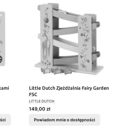
jkami
Little Dutch Zjeżdżalnia Fairy Garden
FSC
PRODUCENT
LITTLE DUTCH
Cena
149,00 zł
ści
Powiadom mnie o dostępności