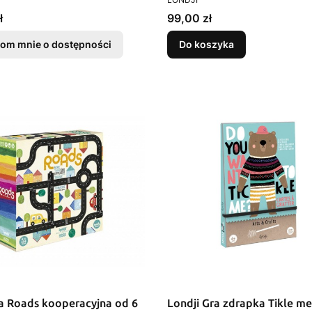
Cena
ł
99,00 zł
om mnie o dostępności
Do koszyka
ra Roads kooperacyjna od 6
Londji Gra zdrapka Tikle me