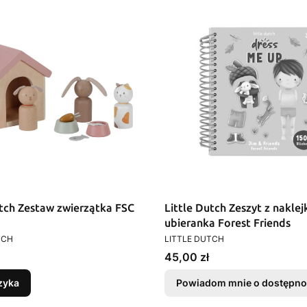
utch Zestaw zwierzątka FSC
Little Dutch Zeszyt z nakle
ubieranka Forest Friends
T
PRODUCENT
TCH
LITTLE DUTCH
Cena
45,00 zł
zyka
Powiadom mnie o dostępno