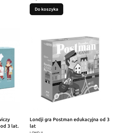
Do koszyka
wiczy
Londji gra Postman edukacyjna od 3
od 3 lat.
lat
PRODUCENT
LONDJI