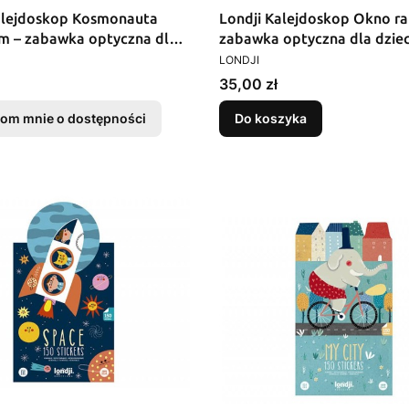
alejdoskop Kosmonauta
Londji Kalejdoskop Okno ra
m – zabawka optyczna dla
zabawka optyczna dla dziec
T
PRODUCENT
LONDJI
Cena
35,00 zł
om mnie o dostępności
Do koszyka