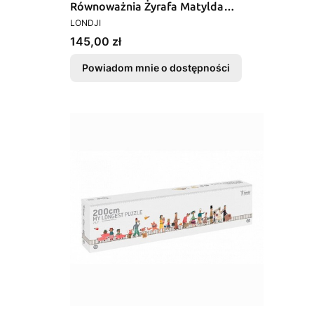
Równoważnia Żyrafa Matylda
PRODUCENT
drewniana ekologiczna dla dzieci od
LONDJI
3 lat
Cena
145,00 zł
Powiadom mnie o dostępności