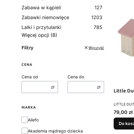
Zabawa w kąpieli
127
Zabawki niemowlęce
1203
Lalki i przytulanki
785
Więcej opcji (8)
Filtry
Wyczyść
CENA
Cena od
Cena do
zł
zł
Little D
PRODUCEN
LITTLE DU
MARKA
Cena
79,00 zł
Marka
Ailefo
Do kos
Akademia mądrego dziecka