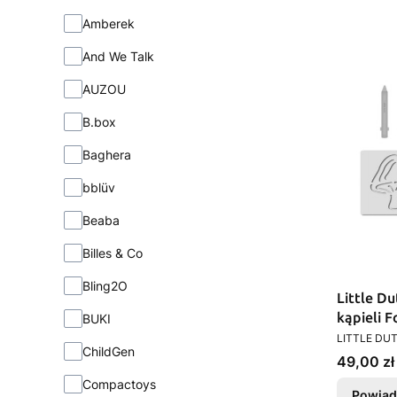
Amberek
And We Talk
AUZOU
B.box
Baghera
bblüv
Beaba
Billes & Co
Bling2O
Little D
kąpieli F
BUKI
PRODUCEN
LITTLE DU
ChildGen
Cena
49,00 zł
Compactoys
Powiad