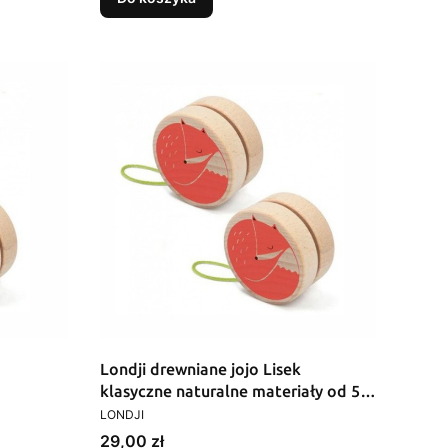
Londji drewniane jojo Lisek
klasyczne naturalne materiały od 5
PRODUCENT
lat
LONDJI
Cena
29,00 zł