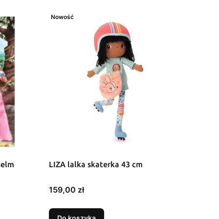
Nowość
helm
LIZA lalka skaterka 43 cm
Cena
159,00 zł
Do koszyka