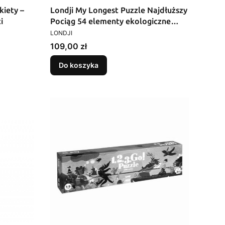
kiety –
Londji My Longest Puzzle Najdłuższy
i
Pociąg 54 elementy ekologiczne
PRODUCENT
puzzle dla dzieci od 5 lat edukacyjne
LONDJI
i kreatywne
Cena
109,00 zł
Do koszyka