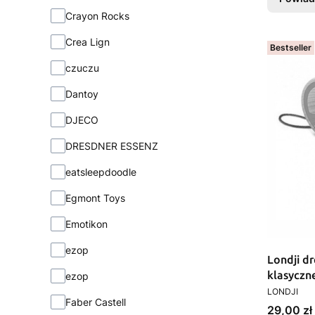
Crayon Rocks
Crea Lign
Bestseller
czuczu
Dantoy
DJECO
DRESDNER ESSENZ
eatsleepdoodle
Egmont Toys
Emotikon
ezop
Londji d
klasyczn
ezop
PRODUCEN
lat
LONDJI
Faber Castell
Cena
29,00 zł