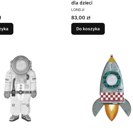
dla dzieci
T
PRODUCENT
LONDJI
Cena
ł
83,00 zł
zyka
Do koszyka