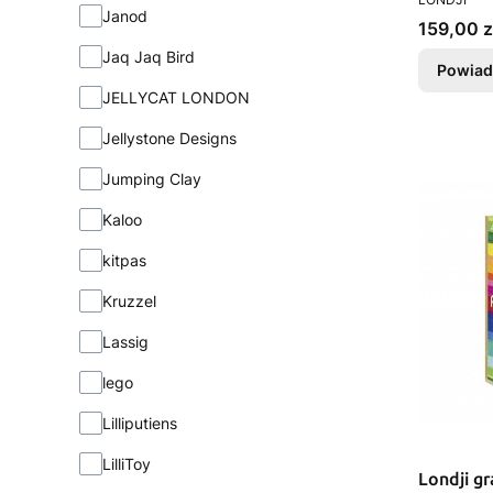
Janod
Cena
159,00 z
Jaq Jaq Bird
Powiad
JELLYCAT LONDON
Jellystone Designs
Jumping Clay
Kaloo
kitpas
Kruzzel
Lassig
lego
Lilliputiens
LilliToy
Londji g