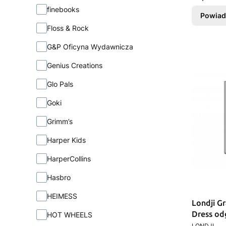
finebooks
Powiad
Floss & Rock
G&P Oficyna Wydawnicza
Genius Creations
Glo Pals
Goki
Grimm’s
Harper Kids
HarperCollins
Hasbro
HEIMESS
Londji G
Dress od
HOT WHEELS
PRODUCEN
LONDJI