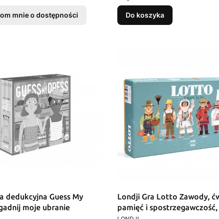
om mnie o dostępności
Do koszyka
ra dedukcyjna Guess My
Londji Gra Lotto Zawody, ć
gadnij moje ubranie
pamięć i spostrzegawczość, 
T
PRODUCENT
LONDJI