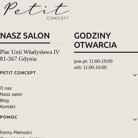
NASZ SALON
GODZINY
OTWARCIA
Plac Unii Władysława IV
81-367 Gdynia
pon-pt: 11:00-19:00
sob: 11:00-16:00
Linki w stopce
PETIT CONCEPT
O nas
Nasz salon
Blog
Kontakt
POMOC
Formy Płatności