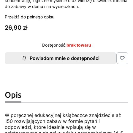
koncentrację, logiczne myślenie oraz wiedzę o świecie. Idealna
do zabawy w domu i na wycieczkach.
Przejdź do pełnego opisu
Cena
26,90 zł
Dostępność:
brak towaru
Powiadom mnie o dostępności
Opis
W poręcznej edukacyjnej książeczce znajdziecie aż
150 rozwijających zabaw w formie pytań i
odpowiedzi, które idealnie wpisują się w