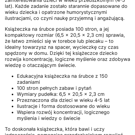
zainteresowania dzieci w wieku przedszkolnym (4-5
lat). Każde zadanie zostało starannie dopasowane do
wieku dziecka i opatrzone humorystycznymi
ilustracjami, co czyni naukę przyjemną i angażującą.
Książeczka na śrubce posiada 100 stron, a jej
kompaktowy rozmiar (6,5 x 20,5 x 2,3 cm) sprawia,
że łatwo zmieści się w torebce lub plecaku – to
idealny towarzysz na spacer, wycieczkę czy czas
spędzony w domu. Dzięki tej książeczce dziecko
rozwija koncentrację, logiczne myślenie oraz zdobywa
wiedzę o otaczającym świecie.
Edukacyjna książeczka na śrubce z 150
zadaniami
100 stron pełnych zabaw i pytań
Wymiary pudełka: 6,5 x 20,5 x 2,3 cm
Przeznaczona dla dzieci w wieku 4-5 lat
Ilustracje i forma dostosowane do wieku
Wspiera rozwój koncentracji, logicznego
myślenia i wiedzy o świecie
To doskonała książeczka, która bawi i uczy