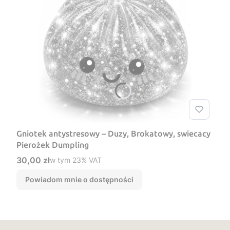
Gniotek antystresowy – Duzy, Brokatowy, swiecacy
Pierożek Dumpling
Cena brutto
30,00 zł
w tym %s VAT
w tym
23%
VAT
Powiadom mnie o dostępności