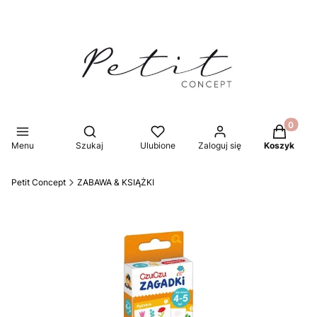
Produkty 
Otwórz wyszukiwarkę
Menu
Szukaj
Ulubione
Zaloguj się
Koszyk
Petit Concept
ZABAWA & KSIĄŻKI