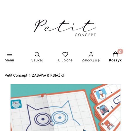
Produkty 
Otwórz wyszukiwarkę
Menu
Szukaj
Ulubione
Zaloguj się
Koszyk
Petit Concept
ZABAWA & KSIĄŻKI