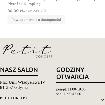
Pierożek Dumpling
Cena brutto
30,00 zł
w tym %s VAT
w tym
23%
VAT
Powiadom mnie o dostępności
NASZ SALON
GODZINY
OTWARCIA
Plac Unii Władysława IV
81-367 Gdynia
pon-pt: 11:00-19:00
sob: 11:00-16:00
Linki w stopce
PETIT CONCEPT