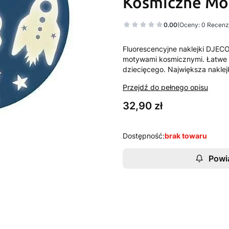
Kosmiczne Mo
0.00
(Oceny: 0 Recenzj
Fluorescencyjne naklejki DJEC
motywami kosmicznymi. Łatwe do
dziecięcego. Największa naklej
Przejdź do pełnego opisu
Cena
32,90 zł
Dostępność:
brak towaru
Powi