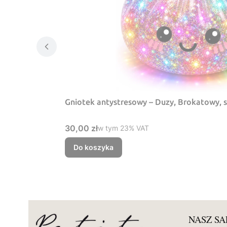
Gniotek antystresowy – Duzy, Brokatowy, 
Cena brutto
30,00 zł
w tym %s VAT
w tym
23%
VAT
Do koszyka
NASZ S