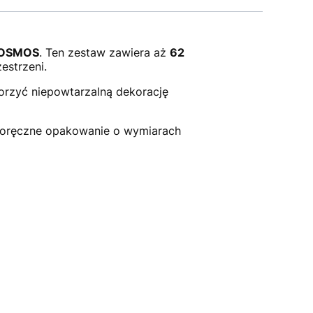
 KOSMOS
. Ten zestaw zawiera aż
62
estrzeni.
orzyć niepowtarzalną dekorację
 poręczne opakowanie o wymiarach