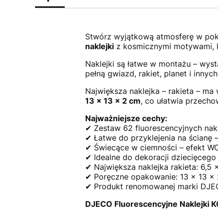
Stwórz wyjątkową atmosferę w pok
naklejki
z kosmicznymi motywami, kt
Naklejki są łatwe w montażu – wyst
pełną gwiazd, rakiet, planet i inn
Największa naklejka – rakieta – m
13 x 13 x 2 cm
, co ułatwia przecho
Najważniejsze cechy:
✔ Zestaw 62 fluorescencyjnych nak
✔ Łatwe do przyklejenia na ścianę 
✔ Świecące w ciemności – efekt 
✔ Idealne do dekoracji dziecięcego
✔ Największa naklejka rakieta: 6,5 
✔ Poręczne opakowanie: 13 x 13 x
✔ Produkt renomowanej marki DJ
DJECO Fluorescencyjne Naklejki K