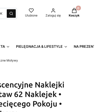
Produkty w koszyku: 0
Wyczyść
Szukaj
Ulubione
Zaloguj się
Koszyk
ETA
PIELĘGNACJA & LIFESTYLE
NA PREZENT
iczne Motywy
cencyjne Naklejki
aw 62 Naklejek •
ecięcego Pokoju •