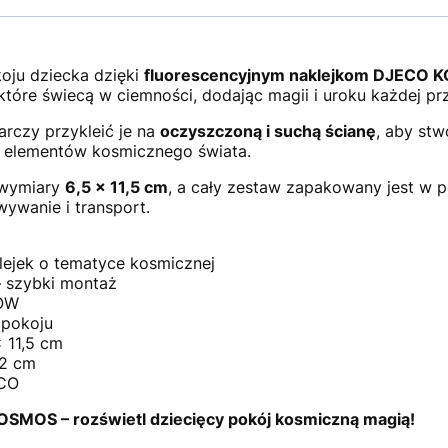
oju dziecka dzięki
fluorescencyjnym naklejkom DJECO
óre świecą w ciemności, dodając magii i uroku każdej prz
arczy przykleić je na
oczyszczoną i suchą ścianę
, aby stw
ych elementów kosmicznego świata.
a wymiary
6,5 x 11,5 cm
, a cały zestaw zapakowany jest w
wywanie i transport.
lejek o tematyce kosmicznej
– szybki montaż
WOW
 pokoju
x 11,5 cm
 2 cm
ECO
OSMOS – rozświetl dziecięcy pokój kosmiczną magią!