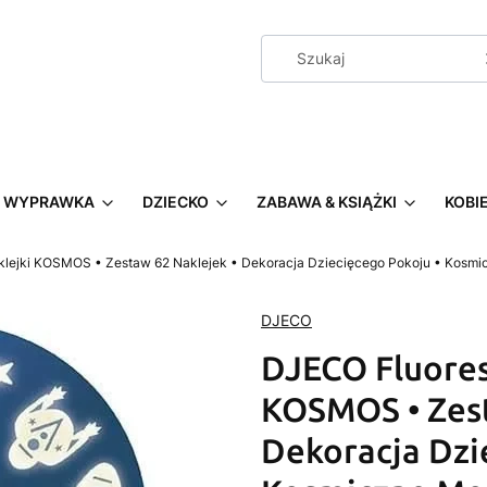
WYPRAWKA
DZIECKO
ZABAWA & KSIĄŻKI
KOBI
lejki KOSMOS • Zestaw 62 Naklejek • Dekoracja Dziecięcego Pokoju • Kosm
DJECO
DJECO Fluores
KOSMOS • Zest
Dekoracja Dzi