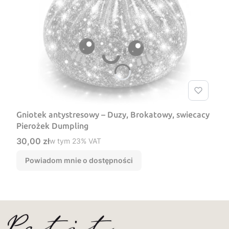
Gniotek antystresowy – Duzy, Brokatowy, swiecacy
Pierożek Dumpling
Cena brutto
30,00 zł
w tym %s VAT
w tym
23%
VAT
Powiadom mnie o dostępności