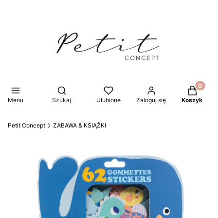
Produkty 
Otwórz wyszukiwarkę
Menu
Szukaj
Ulubione
Zaloguj się
Koszyk
Petit Concept
ZABAWA & KSIĄŻKI