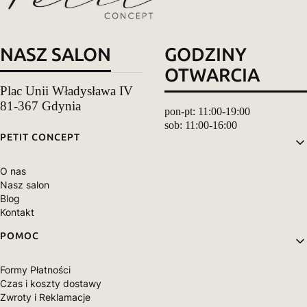
NASZ SALON
GODZINY
OTWARCIA
Plac Unii Władysława IV
81-367 Gdynia
pon-pt: 11:00-19:00
sob: 11:00-16:00
Linki w stopce
PETIT CONCEPT
O nas
Nasz salon
Blog
Kontakt
POMOC
Formy Płatności
Czas i koszty dostawy
Zwroty i Reklamacje