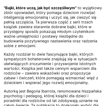
"Bajki, które uczą, jak być szczęśliwym"
to wyjątkowy
zbiór opowiadań, który pomaga dzieciom rozwijać
inteligencję emocjonalną i uczyć się, jak cieszyć się
pełnią szczęścia. Ta pierwsza część z serii trzech
książek zawiera starannie dobrane bajki, które w
przystępny sposób pokazują młodym czytelnikom
ważne umiejętności i postawy niezbędne do
budowania pozytywnego nastawienia oraz radzenia
sobie z emocjami.
Każdy rozdział to dwie fascynujące bajki, których
sympatyczni bohaterowie znajdują się w sytuacjach
ułatwiających zrozumienie i przyswojenie istotnych
wartości. Książka jest także cennym wsparciem dla
rodziców – zawiera wskazówki oraz propozycje
zabaw i ćwiczeń, które pomagają wzmacniać więź z
dzieckiem i wspierać jego rozwój emocjonalny.
Autorką jest Begona Ibarrola, renomowana hiszpańska
psycholog i pedagog, której książki dla dzieci i
poradniki dla rodziców od lat zdobywają uznanie na
całym świecie. Ta publikacja to doskonały wybór dla