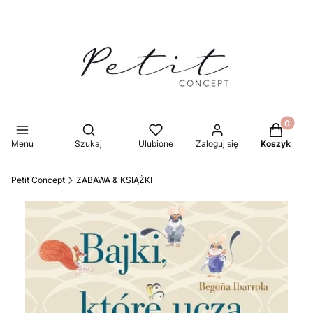
Produkty 
Otwórz wyszukiwarkę
Menu
Szukaj
Ulubione
Zaloguj się
Koszyk
Petit Concept
ZABAWA & KSIĄŻKI