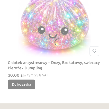
Gniotek antystresowy – Duzy, Brokatowy, swiecacy
Pierożek Dumpling
Cena brutto
30,00 zł
w tym %s VAT
w tym
23%
VAT
Do koszyka