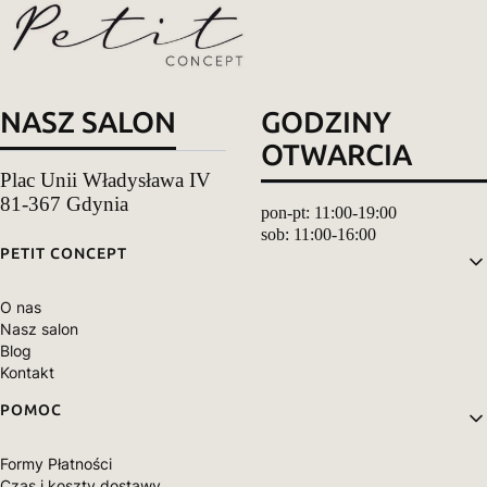
NASZ SALON
GODZINY
OTWARCIA
Plac Unii Władysława IV
81-367 Gdynia
pon-pt: 11:00-19:00
sob: 11:00-16:00
Linki w stopce
PETIT CONCEPT
O nas
Nasz salon
Blog
Kontakt
POMOC
Formy Płatności
Czas i koszty dostawy