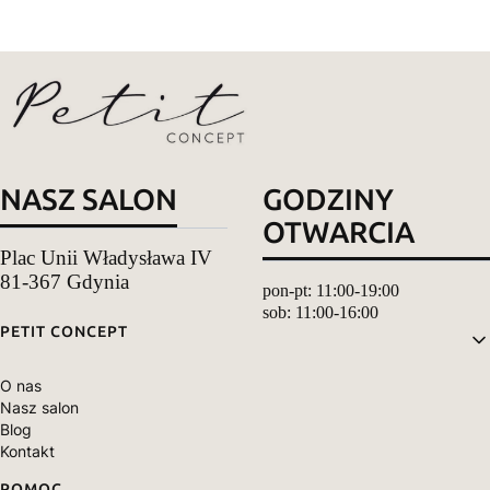
NASZ SALON
GODZINY
OTWARCIA
Plac Unii Władysława IV
81-367 Gdynia
pon-pt: 11:00-19:00
sob: 11:00-16:00
Linki w stopce
PETIT CONCEPT
O nas
Nasz salon
Blog
Kontakt
POMOC