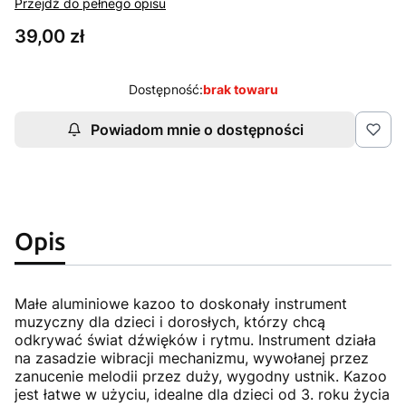
Przejdź do pełnego opisu
Cena
39,00 zł
Dostępność:
brak towaru
Powiadom mnie o dostępności
Opis
Małe aluminiowe kazoo to doskonały instrument
muzyczny dla dzieci i dorosłych, którzy chcą
odkrywać świat dźwięków i rytmu. Instrument działa
na zasadzie wibracji mechanizmu, wywołanej przez
zanucenie melodii przez duży, wygodny ustnik. Kazoo
jest łatwe w użyciu, idealne dla dzieci od 3. roku życia