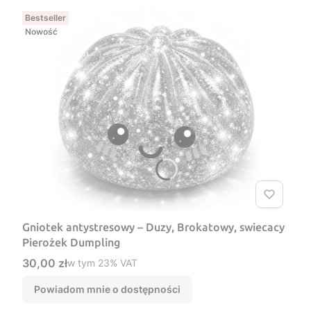
Bestseller
Nowość
Gniotek antystresowy – Duzy, Brokatowy, swiecacy
Pierożek Dumpling
Cena brutto
30,00 zł
w tym %s VAT
w tym
23%
VAT
Powiadom mnie o dostępności