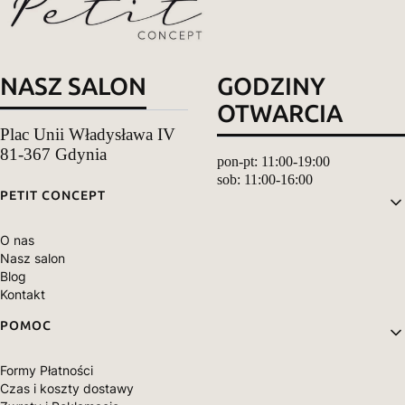
NASZ SALON
GODZINY
OTWARCIA
Plac Unii Władysława IV
81-367 Gdynia
pon-pt: 11:00-19:00
sob: 11:00-16:00
Linki w stopce
PETIT CONCEPT
O nas
Nasz salon
Blog
Kontakt
POMOC
Formy Płatności
Czas i koszty dostawy