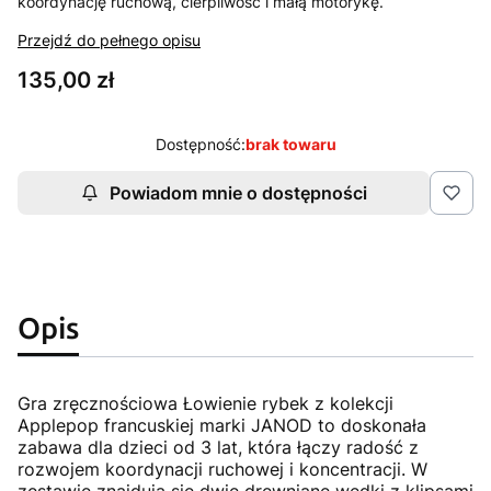
koordynację ruchową, cierpliwość i małą motorykę.
Przejdź do pełnego opisu
Cena
135,00 zł
Dostępność:
brak towaru
Powiadom mnie o dostępności
Opis
Gra zręcznościowa Łowienie rybek z kolekcji
Applepop francuskiej marki JANOD to doskonała
zabawa dla dzieci od 3 lat, która łączy radość z
rozwojem koordynacji ruchowej i koncentracji. W