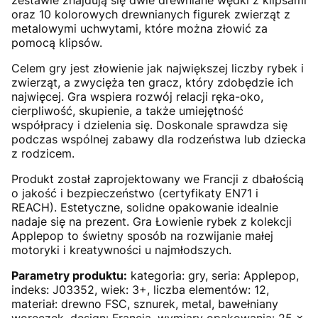
zestawie znajdują się dwie drewniane wędki z klipsami
oraz 10 kolorowych drewnianych figurek zwierząt z
metalowymi uchwytami, które można złowić za
pomocą klipsów.
Celem gry jest złowienie jak największej liczby rybek i
zwierząt, a zwycięża ten gracz, który zdobędzie ich
najwięcej. Gra wspiera rozwój relacji ręka-oko,
cierpliwość, skupienie, a także umiejętność
współpracy i dzielenia się. Doskonale sprawdza się
podczas wspólnej zabawy dla rodzeństwa lub dziecka
z rodzicem.
Produkt został zaprojektowany we Francji z dbałością
o jakość i bezpieczeństwo (certyfikaty EN71 i
REACH). Estetyczne, solidne opakowanie idealnie
nadaje się na prezent. Gra Łowienie rybek z kolekcji
Applepop to świetny sposób na rozwijanie małej
motoryki i kreatywności u najmłodszych.
Parametry produktu:
kategoria: gry, seria: Applepop,
indeks: J03352, wiek: 3+, liczba elementów: 12,
materiał: drewno FSC, sznurek, metal, bawełniany