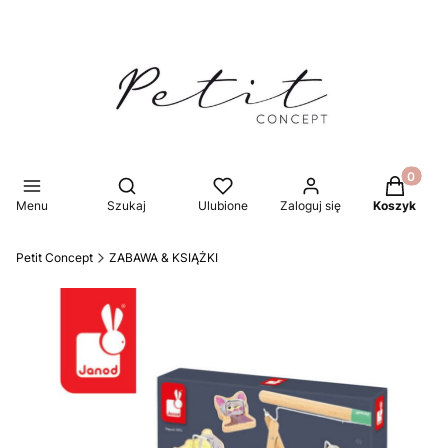
Produkty 
Otwórz wyszukiwarkę
Menu
Szukaj
Ulubione
Zaloguj się
Koszyk
Petit Concept
ZABAWA & KSIĄŻKI