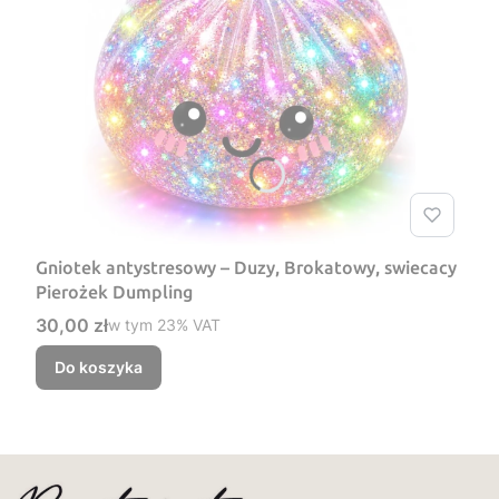
Gniotek antystresowy – Duzy, Brokatowy, swiecacy
Pierożek Dumpling
Cena brutto
30,00 zł
w tym %s VAT
w tym
23%
VAT
Do koszyka