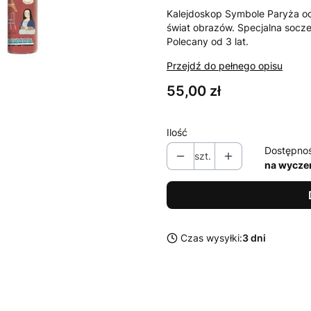
Kalejdoskop Symbole Paryża od
świat obrazów. Specjalna socz
Polecany od 3 lat.
Przejdź do pełnego opisu
Cena
55,00 zł
Ilość
Dostępno
szt.
na wycze
Czas wysyłki:
3 dni