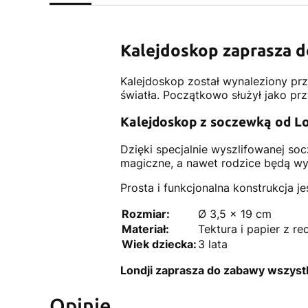
Kalejdoskop zaprasza d
Kalejdoskop został wynaleziony prz
światła. Początkowo służył jako pr
Kalejdoskop z soczewką od Lo
Dzięki specjalnie wyszlifowanej so
magiczne, a nawet rodzice będą wyg
Prosta i funkcjonalna konstrukcja j
Rozmiar:
Ø 3,5 x 19 cm
Materiał:
Tektura i papier z re
Wiek dziecka:
3 lata
Londji zaprasza do zabawy wszystki
Opinie