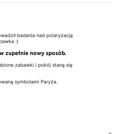
owadził badania nad polaryzacją
bawka :)
w zupełnie nowy sposób.
bione zabawki i pokój staną się
irowaną symbolami Paryża.