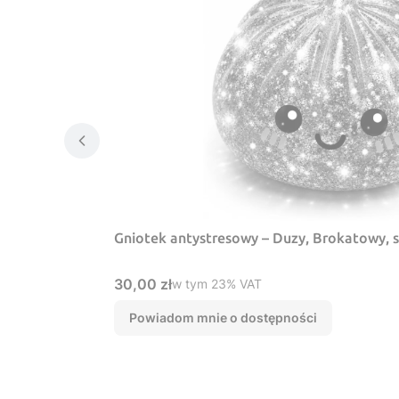
Gniotek antystresowy – Duzy, Brokatowy, 
Cena brutto
30,00 zł
w tym %s VAT
w tym
23%
VAT
Powiadom mnie o dostępności