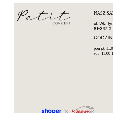
NASZ S
ul. Wlady
81-367 G
GODZIN
pon-pt: 11:
sob: 11:00-