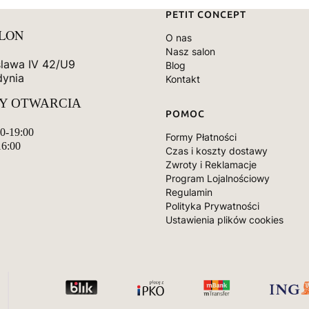
Linki w stopce
PETIT CONCEPT
ALON
O nas
Nasz salon
slawa IV 42/U9
Blog
dynia
Kontakt
Y OTWARCIA
POMOC
00-19:00
Formy Płatności
16:00
Czas i koszty dostawy
Zwroty i Reklamacje
Program Lojalnościowy
Regulamin
Polityka Prywatności
Ustawienia plików cookies