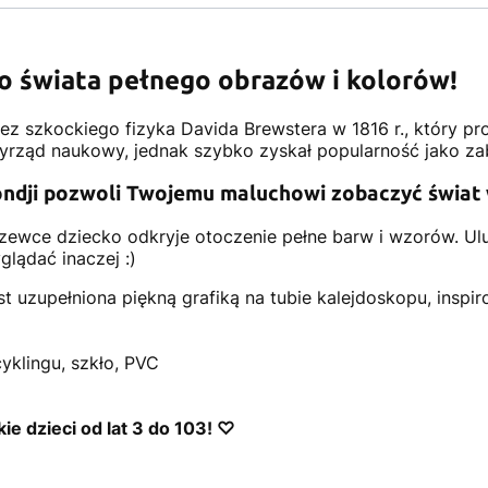
o świata pełnego obrazów i kolorów!
ez szkockiego fizyka Davida Brewstera w 1816 r., który pr
zyrząd naukowy, jednak szybko zyskał popularność jako za
ndji pozwoli Twojemu maluchowi zobaczyć świat 
czewce dziecko odkryje otoczenie pełne barw i wzorów. Ulu
lądać inaczej :)
est uzupełniona piękną grafiką na tubie kalejdoskopu, insp
cyklingu, szkło, PVC
e dzieci od lat 3 do 103! ♡