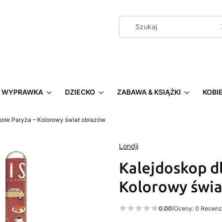
WYPRAWKA
DZIECKO
ZABAWA & KSIĄŻKI
KOBI
bole Paryża – Kolorowy świat obrazów
Londji
Kalejdoskop dl
Kolorowy świ
0.00
(Oceny: 0 Recenzj