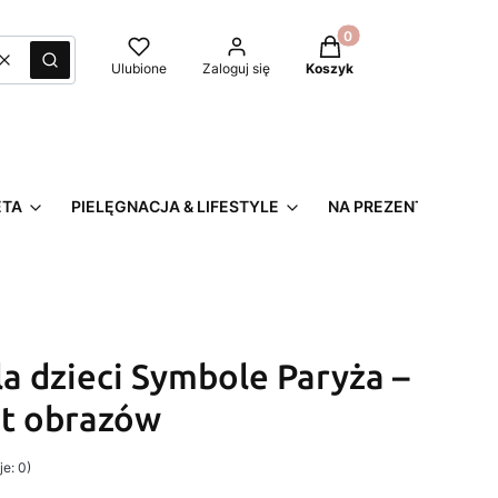
Produkty w koszyku: 0
Wyczyść
Szukaj
Ulubione
Zaloguj się
Koszyk
ETA
PIELĘGNACJA & LIFESTYLE
NA PREZENT
a dzieci Symbole Paryża –
at obrazów
e: 0)