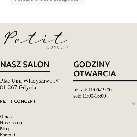
NASZ SALON
GODZINY
OTWARCIA
Plac Unii Władysława IV
81-367 Gdynia
pon-pt: 11:00-19:00
sob: 11:00-16:00
Linki w stopce
PETIT CONCEPT
O nas
Nasz salon
Blog
Kontakt