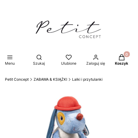
Produkty 
Otwórz wyszukiwarkę
Menu
Szukaj
Ulubione
Zaloguj się
Koszyk
Petit Concept
ZABAWA & KSIĄŻKI
Lalki i przytulanki