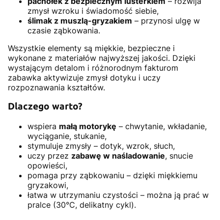
pachołek z bezpiecznym lusterkiem
– rozwija
zmysł wzroku i świadomość siebie,
ślimak z muszlą-gryzakiem
– przynosi ulgę w
czasie ząbkowania.
Wszystkie elementy są miękkie, bezpieczne i
wykonane z materiałów najwyższej jakości. Dzięki
wystającym detalom i różnorodnym fakturom
zabawka aktywizuje zmysł dotyku i uczy
rozpoznawania kształtów.
Dlaczego warto?
wspiera
małą motorykę
– chwytanie, wkładanie,
wyciąganie, stukanie,
stymuluje zmysły – dotyk, wzrok, słuch,
uczy przez
zabawę w naśladowanie
, snucie
opowieści,
pomaga przy ząbkowaniu – dzięki miękkiemu
gryzakowi,
łatwa w utrzymaniu czystości – można ją prać w
pralce (30°C, delikatny cykl).