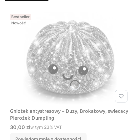
Bestseller
Nowość
Gniotek antystresowy – Duzy, Brokatowy, swiecacy
Pierożek Dumpling
Cena brutto
30,00 zł
w tym %s VAT
w tym
23%
VAT
Powiadom mnie o dostępności