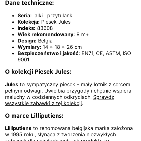
Dane techniczne:
Seria:
lalki i przytulanki
Kolekcja:
Piesek Jules
Indeks:
83608
Wiek rekomendowany:
9 m+
Design:
Belgia
Wymiary:
14 x 18 x 26 cm
Bezpieczeństwo i jakość:
EN71, CE, ASTM, ISO
9001
O kolekcji Piesek Jules:
Jules
to sympatyczny piesek – mały lotnik z sercem
pełnym odwagi. Uwielbia przygody i chętnie wspiera
maluchy w codziennych odkryciach.
Sprawdź
wszystkie zabawki z tej kolekcji
.
O marce Lilliputiens:
Lilliputiens
to renomowana belgijska marka założona
w 1995 roku, słynąca z tworzenia niezwykłych
zabawek dla najmłodszych. Ich produkty to