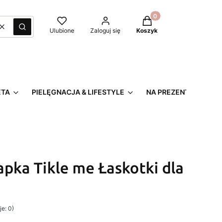
Produkty w koszyku: 0
Wyczyść
Szukaj
Ulubione
Zaloguj się
Koszyk
ETA
PIELĘGNACJA & LIFESTYLE
NA PREZENT
apka Tikle me Łaskotki dla
e: 0)