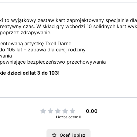
ki to wyjątkowy zestaw kart zaprojektowany specjalnie dla
reatywny czas. W skład gry wchodzi 10 solidnych kart wyk
 poprzez zdrapywanie.
lentowaną artystkę Txell Darne
o 105 lat – zabawa dla całej rodziny
wania
apewniające bezpieczeństwo przechowywania
e dzieci od lat 3 do 103!
0.00
Liczba ocen: 0
Oceń i opisz