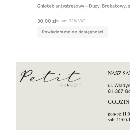
Gniotek antystresowy – Duzy, Brokatowy, 
Cena brutto
30,00 zł
w tym %s VAT
w tym
23%
VAT
Powiadom mnie o dostępności
NASZ S
ul. Wlady
81-367 G
GODZIN
pon-pt: 11:
sob: 11:00-