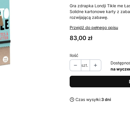
Gra zdrapka Londji Tikle me Łas
Solidne kartonowe karty z zabaw
rozwijającą zabawę.
Przejdź do pełnego opisu
Cena
83,00 zł
Ilość
Dostępno
szt.
na wycze
Czas wysyłki:
3 dni