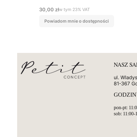
Cena brutto
30,00 zł
w tym %s VAT
w tym
23%
VAT
Powiadom mnie o dostępności
NASZ S
ul. Wlady
81-367 G
GODZIN
pon-pt: 11:
sob: 11:00-