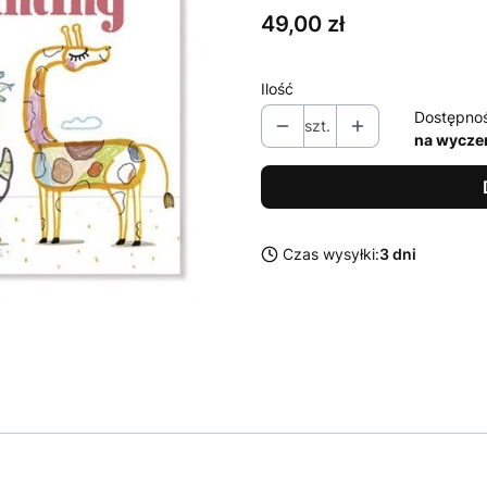
Cena
49,00 zł
Ilość
Dostępno
szt.
na wycze
Czas wysyłki:
3 dni