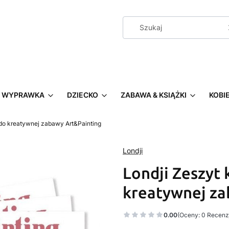
WYPRAWKA
DZIECKO
ZABAWA & KSIĄŻKI
KOBI
do kreatywnej zabawy Art&Painting
Londji
Londji Zeszyt
kreatywnej za
0.00
(Oceny: 0 Recenzj