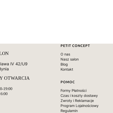
Linki w stopce
PETIT CONCEPT
ALON
O nas
Nasz salon
slawa IV 42/U9
Blog
dynia
Kontakt
Y OTWARCIA
POMOC
00-19:00
Formy Płatności
16:00
Czas i koszty dostawy
Zwroty i Reklamacje
Program Lojalnościowy
Regulamin