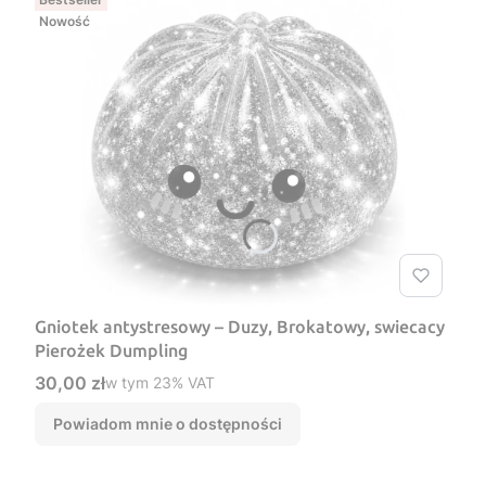
Nowość
Gniotek antystresowy – Duzy, Brokatowy, swiecacy
Pierożek Dumpling
Cena brutto
30,00 zł
w tym %s VAT
w tym
23%
VAT
Powiadom mnie o dostępności