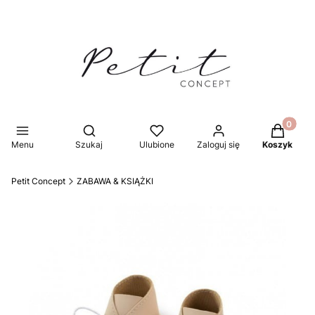
Produkty 
Otwórz wyszukiwarkę
Menu
Szukaj
Ulubione
Zaloguj się
Koszyk
Petit Concept
ZABAWA & KSIĄŻKI