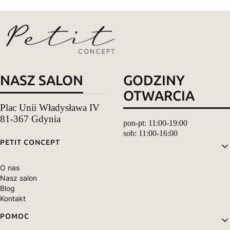
NASZ SALON
GODZINY
OTWARCIA
Plac Unii Władysława IV
81-367 Gdynia
pon-pt: 11:00-19:00
sob: 11:00-16:00
Linki w stopce
PETIT CONCEPT
O nas
Nasz salon
Blog
Kontakt
POMOC