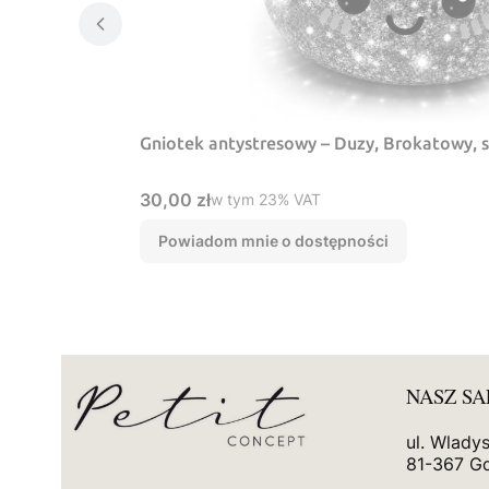
Gniotek antystresowy – Duzy, Brokatowy, 
Cena brutto
30,00 zł
w tym %s VAT
w tym
23%
VAT
Powiadom mnie o dostępności
NASZ S
ul. Wlady
81-367 G