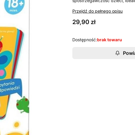
spostrzegawczość dzieci, idea
Przejdź do pełnego opisu
Cena
29,90 zł
Dostępność:
brak towaru
Powi