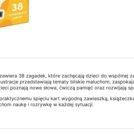
awiera 38 zagadek, które zachęcają dzieci do wspólnej za
ustracje przedstawiają tematy bliskie maluchom, zaspokaja
eci poznają nowe słowa, ćwiczą pamięć oraz rozwijają s
praktycznemu spięciu kart wygodną zawieszką, książeczka 
om naukę i rozrywkę w każdej sytuacji.