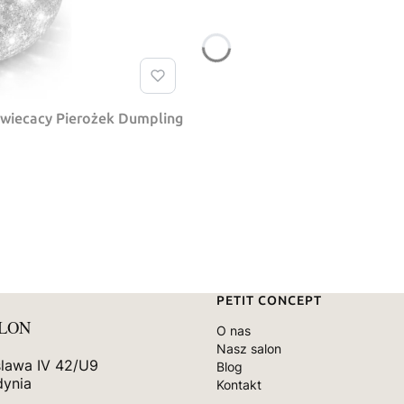
swiecacy Pierożek Dumpling
Linki w stopce
PETIT CONCEPT
ALON
O nas
Nasz salon
slawa IV 42/U9
Blog
dynia
Kontakt