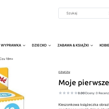
WYPRAWKA
DZIECKO
ZABAWA & KSIĄŻKI
KOBI
uCzu 18m+
czuczu
Moje pierwsze
0.00
(Oceny: 0 Recenzj
Kieszonkowa książeczka obrazk