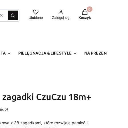
Produkty w koszyku: 0
Wyczyść
Szukaj
Ulubione
Zaloguj się
Koszyk
ETA
PIELĘGNACJA & LIFESTYLE
NA PREZENT
 zagadki CzuCzu 18m+
e: 0)
owa z 38 zagadkami, które rozwijają pamięć i