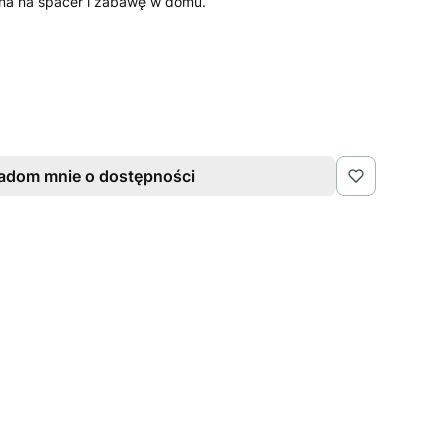
lna na spacer i zabawę w domu.
adom mnie o dostępności