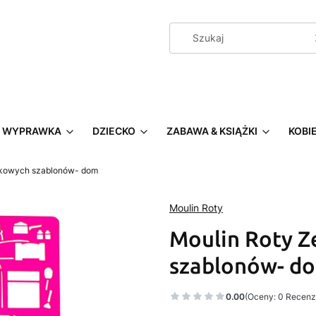
WYPRAWKA
DZIECKO
ZABAWA & KSIĄŻKI
KOBI
tikowych szablonów- dom
Moulin Roty
Moulin Roty Z
szablonów- d
0.00
(Oceny: 0 Recenzj