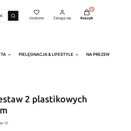
Produkty w koszyku: 0
Wyczyść
Szukaj
Ulubione
Zaloguj się
Koszyk
ETA
PIELĘGNACJA & LIFESTYLE
NA PREZENT
estaw 2 plastikowych
om
e: 0)