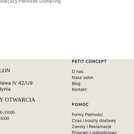
swiecacy Pierożek Dumpling
Linki w stopce
PETIT CONCEPT
ALON
O nas
Nasz salon
slawa IV 42/U9
Blog
dynia
Kontakt
Y OTWARCIA
POMOC
00-19:00
Formy Płatności
16:00
Czas i koszty dostawy
Zwroty i Reklamacje
Program Lojalnościowy