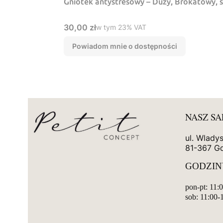
Gniotek antystresowy – Duzy, Brokatowy, 
Cena brutto
30,00 zł
w tym %s VAT
w tym
23%
VAT
Powiadom mnie o dostępności
NASZ S
ul. Wlady
81-367 G
GODZIN
pon-pt: 11:
sob: 11:00-